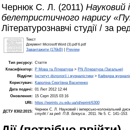
Чернюк С. Л.
(2011)
Науковий 
белетристичного нарису «П
Літературознавчі студії / за ре
Текст
Документ Microsoft Word (3).pdf 6.pdf
Завантажити (176kB)
|
Preview
Тип ресурсу:
Стаття
Класифікатор:
P Мова та Література
>
PN Література (Загальне)
Відділи:
Інститут філології і журналістики
>
Кафедра журналіс
Користувач:
Кароліна Сергіївна Василенко
Дата подачі:
01 Лют 2012 12:44
Оновлення:
15 Серп 2015 03:16
URI:
https://eprints.zu.edu.ua/id/eprint/6300
Чернюк С. Л.
Науковий і імперсько-колоніальний ди
ДСТУ 8302:2015:
студії / за ред. П.В. Білоуса.
. 2011. № 5. С. 141–153.
Дії ​​(потрібно ввійти)