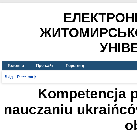
ЕЛЕКТРОН
ЖИТОМИРСЬК
УНІВ
Головна
Про сайт
Перегляд
Вхід
Реєстрація
Kompetencja p
nauczaniu ukraińcó
o