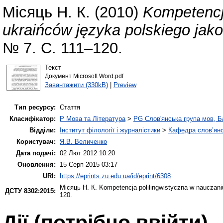
Місяць Н. К.
(2010)
Kompetencj
ukraińców języka polskiego jak
№ 7. С. 111–120.
Текст
Документ Microsoft Word.pdf
Завантажити (330kB)
|
Preview
Тип ресурсу:
Стаття
Класифікатор:
P Мова та Література
>
PG Слов'янська група мов, Ба
Відділи:
Інститут філології і журналістики
>
Кафедра слов’янсь
Користувач:
Я.В. Величенко
Дата подачі:
02 Лют 2012 10:20
Оновлення:
15 Серп 2015 03:17
URI:
https://eprints.zu.edu.ua/id/eprint/6308
Місяць Н. К.
Kompetencja polilingwistyczna w nauczani
ДСТУ 8302:2015:
120.
Дії ​​(потрібно ввійти)