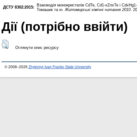
Взаємодія монокристалів CdTe, Cd1-xZnxTe і CdxHg1
ДСТУ 8302:2015:
Томашик та ін.
Житомирські хімічні читання 2010
. 2
Дії ​​(потрібно ввійти)
Оглянути опис ресурсу
© 2008–2026
Zhytomyr Ivan Franko State University