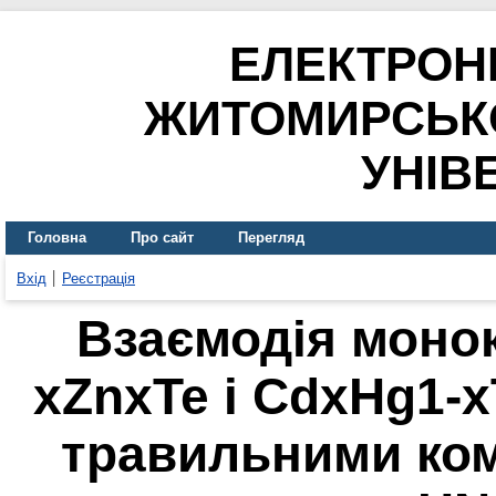
ЕЛЕКТРОН
ЖИТОМИРСЬК
УНІВ
Головна
Про сайт
Перегляд
Вхід
Реєстрація
Взаємодія монок
xZnxTe і CdxHg1-
травильними ком