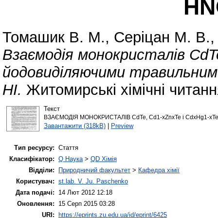
HN
Томашик В. М.
,
Серіцан М. В.
Взаємодія монокристалів CdTe
йодовиділяючими травильними
HI.
Житомирські хімічні читанн
Текст
ВЗАЄМОДІЯ МОНОКРИСТАЛІВ CdTe, Cd1-xZnxTe і CdxHg1-
Завантажити (318kB)
|
Preview
Тип ресурсу:
Стаття
Класифікатор:
Q Наука
>
QD Хімія
Відділи:
Природничий факультет
>
Кафедра хімії
Користувач:
st.lab. V. Ju. Paschenko
Дата подачі:
14 Лют 2012 12:18
Оновлення:
15 Серп 2015 03:28
URI:
https://eprints.zu.edu.ua/id/eprint/6425