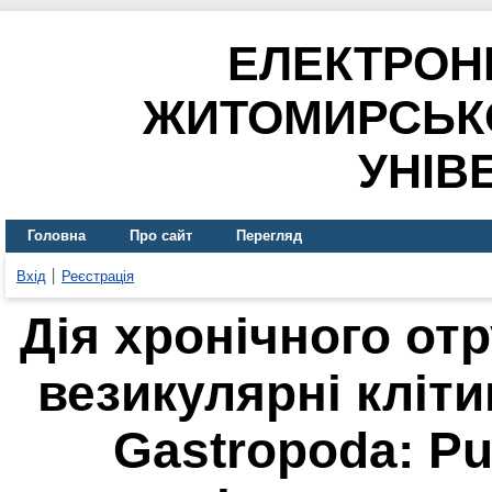
ЕЛЕКТРОН
ЖИТОМИРСЬК
УНІВ
Головна
Про сайт
Перегляд
Вхід
Реєстрація
Дія хронічного от
везикулярні кліти
Gastropoda: Pu