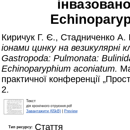
інвазован
Echinopary
Киричук Г. Є.
,
Стадниченко А. 
іонами цинку на везикулярні 
Gastropoda: Pulmonata: Bulin
Echinoparyphium aconiatum.
Ма
практичної конференції „Прості
2.
Текст
дія хронічного отруєння.pdf
Завантажити (65kB)
|
Preview
Стаття
Тип ресурсу: