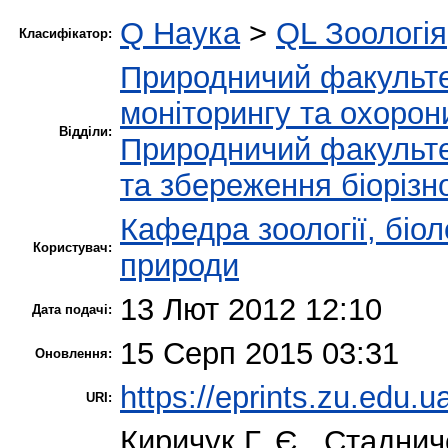
Q Наука
>
QL Зоологія
Класифікатор:
Природничий факульт
моніторингу та охорон
Відділи:
Природничий факульт
та збереження біорізн
Кафедра зоології, біол
Користувач:
природи
13 Лют 2012 12:10
Дата подачі:
15 Серп 2015 03:31
Оновлення:
https://eprints.zu.edu.u
URI:
Киричук Г. Є.
,
Стаднич