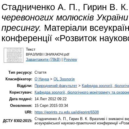
Стадниченко А. П.
,
Гирин В. К.
черевоногих молюсків України
пресингу.
Матеріали всеукраїн
конференції «Розвиток науково
Текст
ВРАЗЛИВІ І ЗНИКАЮЧІ.pdf
Завантажити (78kB)
|
Preview
Тип ресурсу:
Стаття
Класифікатор:
Q Наука
>
QL Зоологія
Відділи:
Природничий факультет
>
Кафедра зоології, біологі
Користувач:
Кафедра зоології, біологічного моніторингу та охоро
Дата подачі:
14 Лют 2012 09:22
Оновлення:
15 Серп 2015 03:34
URI:
https://eprints.zu.edu.ua/id/eprint/6508
Стадниченко А. П.
,
Гирин В. К.
Вразливі і зникаючі в
ДСТУ 8302:2015:
всеукраїнської науково-практичної конференції «Роз