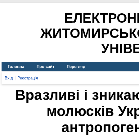
ЕЛЕКТРОН
ЖИТОМИРСЬК
УНІВ
Головна
Про сайт
Перегляд
Вхід
Реєстрація
Вразливі і зника
молюсків Укр
антропоге