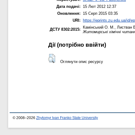
Дата подачі:
15 Лют 2012 12:37
Оновлення:
15 Серп 2015 03:35
URI:
https://eprints.zu.edu.ua/id/ep
Камінський О. М.
,
Листван В
ДСТУ 8302:2015:
Житомирські хімічні читан
Дії ​​(потрібно ввійти)
Оглянути опис ресурсу
© 2008–2026
Zhytomyr Ivan Franko State University