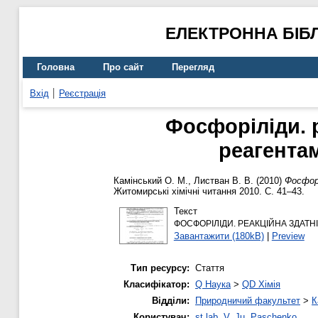
ЕЛЕКТРОННА БІБ
Головна
Про сайт
Перегляд
Вхід
Реєстрація
Фосфоріліди. 
реагентам
Камінський О. М.
,
Листван В. В.
(2010)
Фосфорі
Житомирські хімічні читання 2010. С. 41–43.
Текст
ФОСФОРІЛІДИ. РЕАКЦІЙНА ЗДАТН
Завантажити (180kB)
|
Preview
Тип ресурсу:
Стаття
Класифікатор:
Q Наука
>
QD Хімія
Відділи:
Природничий факультет
>
К
Користувач:
st.lab. V. Ju. Paschenko