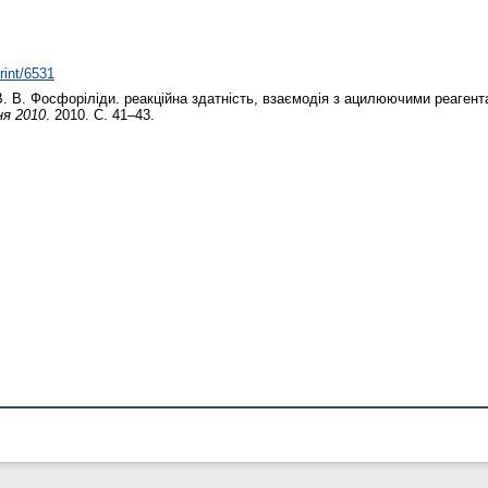
rint/6531
. В.
Фосфоріліди. реакційна здатність, взаємодія з ацилюючими реагента
ня 2010
. 2010. С. 41–43.