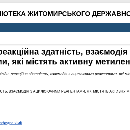
ЛІОТЕКА ЖИТОМИРСЬКОГО ДЕРЖАВНО
реакційна здатність, взаємоді
и, які містять активну метиле
ліди. реакційна здатність, взаємодія з ацилюючими реагентами, які м
ІСТЬ, ВЗАЄМОДІЯ З АЦИЛЮЮЧИМИ РЕАГЕНТАМИ, ЯКІ МІСТЯТЬ АКТИВНУ М
афедра хімії