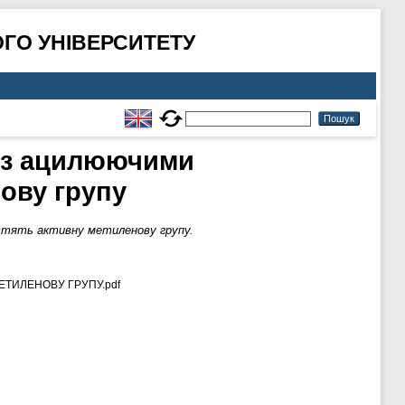
ГО УНІВЕРСИТЕТУ
я з ацилюючими
нову групу
істять активну метиленову групу.
ЕТИЛЕНОВУ ГРУПУ.pdf