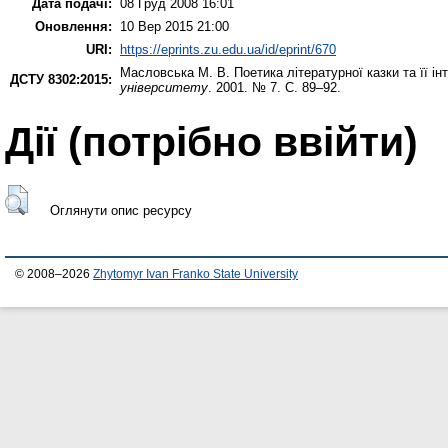
Дата подачі:
08 Груд 2008 16:01
Оновлення:
10 Вер 2015 21:00
URI:
https://eprints.zu.edu.ua/id/eprint/670
Масловська М. В.
Поетика літературної казки та її ін
ДСТУ 8302:2015:
університету
. 2001. № 7. С. 89–92.
Дії ​​(потрібно ввійти)
Оглянути опис ресурсу
© 2008–2026
Zhytomyr Ivan Franko State University