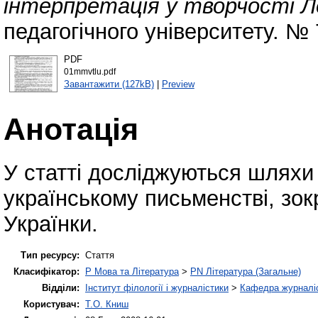
інтерпретація у творчості Ле
педагогічного університету. № 
PDF
01mmvtlu.pdf
Завантажити (127kB)
|
Preview
Анотація
У статті досліджуються шляхи 
українському письменстві, зок
Українки.
Тип ресурсу:
Стаття
Класифікатор:
P Мова та Література
>
PN Література (Загальне)
Відділи:
Інститут філології і журналістики
>
Кафедра журналіс
Користувач:
Т.О. Книш