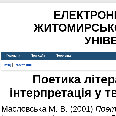
ЕЛЕКТРОН
ЖИТОМИРСЬК
УНІВ
Головна
Про сайт
Перегляд
Вхід
Реєстрація
Поетика літера
інтерпретація у т
Масловська М. В.
(2001)
Поети