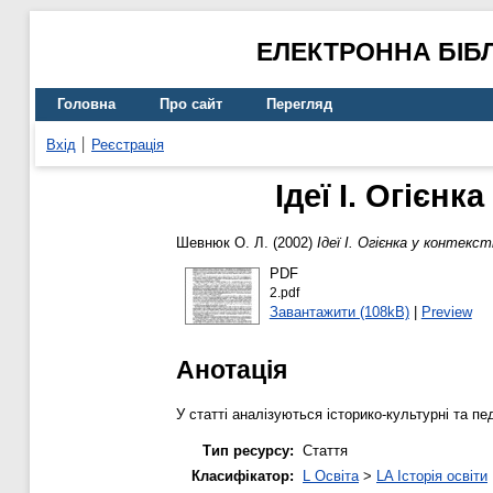
ЕЛЕКТРОННА БІБ
Головна
Про сайт
Перегляд
Вхід
Реєстрація
Ідеї І. Огієнк
Шевнюк О. Л.
(2002)
Ідеї І. Огієнка у контекс
PDF
2.pdf
Завантажити (108kB)
|
Preview
Анотація
У статті аналізуються історико-культурні та пед
Тип ресурсу:
Стаття
Класифікатор:
L Освіта
>
LA Історія освіти