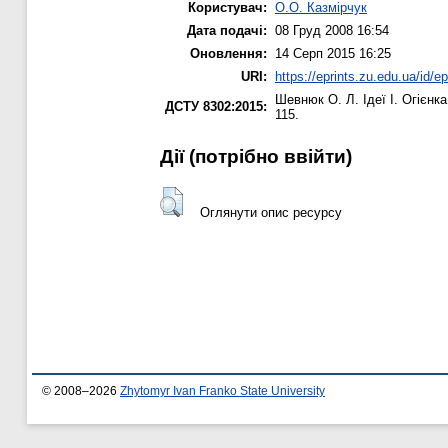
Користувач:
О.О. Казмірчук
Дата подачі:
08 Груд 2008 16:54
Оновлення:
14 Серп 2015 16:25
URI:
https://eprints.zu.edu.ua/id/ep
Шевнюк О. Л.
Ідеї І. Огієнк
ДСТУ 8302:2015:
115.
Дії ​​(потрібно ввійти)
Оглянути опис ресурсу
© 2008–2026
Zhytomyr Ivan Franko State University