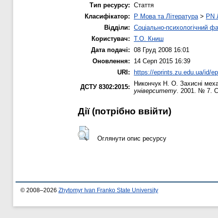
Тип ресурсу:
Стаття
Класифікатор:
P Мова та Література
>
PN 
Відділи:
Соціально-психологічний ф
Користувач:
Т.О. Книш
Дата подачі:
08 Груд 2008 16:01
Оновлення:
14 Серп 2015 16:39
URI:
https://eprints.zu.edu.ua/id/ep
Никончук Н. О.
Захисні меха
ДСТУ 8302:2015:
університету
. 2001. № 7. С
Дії ​​(потрібно ввійти)
Оглянути опис ресурсу
© 2008–2026
Zhytomyr Ivan Franko State University