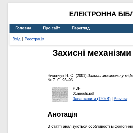
ЕЛЕКТРОННА БІБ
Головна
Про сайт
Перегляд
Вхід
Реєстрація
Захисні механізми
Никончук Н. О.
(2001)
Захисні механізми у міфо
№ 7. С. 93–96.
PDF
01nnoulp.pdf
Завантажити (120kB)
|
Preview
Анотація
В статті аналізуються особливості міфологічної