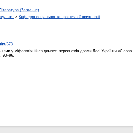
Література (Загальне)
акультет
>
Кафедра соціальної та практичної психології
rint/673
нізми у міфологічній свідомості персонажів драми Лесі Українки «Лісова
. 93–96.