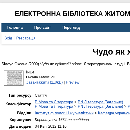
ЕЛЕКТРОННА БІБЛІОТЕКА ЖИТО
Головна
Про сайт
Перегляд
Вхід
Реєстрація
Чудо як 
Білоус Оксана
(2009)
Чудо як художній образ.
Літературознавчі студії. В
Інше
Оксана Білоус.PDF
Завантажити (110kB)
|
Preview
Тип ресурсу:
Стаття
P Мова та Література
>
PN Література (Загальне)
Класифікатор:
P Мова та Література
>
PN Література (Загальне)
>
P
Відділи:
Інститут філології і журналістики
>
Кафедра українськ
Користувач:
Користувачі 1664 не знайдено.
Дата подачі:
04 Квіт 2012 11:16