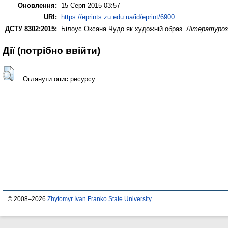
Оновлення:
15 Серп 2015 03:57
URI:
https://eprints.zu.edu.ua/id/eprint/6900
ДСТУ 8302:2015:
Білоус Оксана
Чудо як художній образ.
Літературозн
Дії ​​(потрібно ввійти)
Оглянути опис ресурсу
© 2008–2026
Zhytomyr Ivan Franko State University