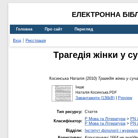
ЕЛЕКТРОННА БІБ
Головна
Про сайт
Перегляд
Вхід
Реєстрація
Трагедія жінки у с
Косинська Наталія
(2010)
Трагедія жінки у су
Інше
Наталія Косинська.PDF
Завантажити (136kB)
|
Preview
Тип ресурсу:
Стаття
P Мова та Література
>
PN 
Класифікатор:
P Мова та Література
>
PN 
Відділи:
Інститут філології і журналі
Користувач:
Користувачі 1664 не знайде