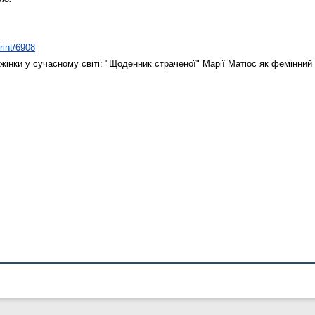
rint/6908
жінки у сучасному світі: "Щоденник страченої" Марії Матіос як фемінний