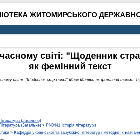
ЛІОТЕКА ЖИТОМИРСЬКОГО ДЕРЖАВНО
учасному світі: "Щоденник стра
як фемінний текст
часному світі: "Щоденник страченої" Марії Матіос як фемінний текст.
Лі
Література (Загальне)
Література (Загальне)
>
PN0441 Історія літератури
стики
>
Кафедра української та зарубіжної літератур і методик їх навчан
но.