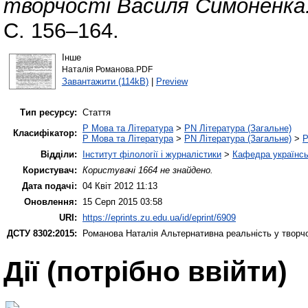
творчості Василя Симоненка
С. 156–164.
Інше
Наталія Романова.PDF
Завантажити (114kB)
|
Preview
Тип ресурсу:
Стаття
P Мова та Література
>
PN Література (Загальне)
Класифікатор:
P Мова та Література
>
PN Література (Загальне)
>
P
Відділи:
Інститут філології і журналістики
>
Кафедра українськ
Користувач:
Користувачі 1664 не знайдено.
Дата подачі:
04 Квіт 2012 11:13
Оновлення:
15 Серп 2015 03:58
URI:
https://eprints.zu.edu.ua/id/eprint/6909
ДСТУ 8302:2015:
Романова Наталія
Альтернативна реальність у творч
Дії ​​(потрібно ввійти)