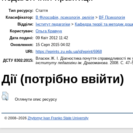
Тип ресурсу:
Стаття
Класифікатор:
B Філософія, психологія, релігія
>
BF Психологія
Відділи:
Інститут педагогіки
>
Кафедра теорії та методик дошк
Користувач:
Ольга Кравчук
Дата подачі:
09 Квіт 2012 11:42
Оновлення:
15 Серп 2015 04:02
URI:
https://eprints.zu.edu.ua/id/eprint/6968
Власюк Ж. І.
Діагностика почуття справедливості як
ДСТУ 8302:2015:
інституту педагогіки ім. Драгоманова
. 2008. С. 47–
Дії ​​(потрібно ввійти)
Оглянути опис ресурсу
© 2008–2026
Zhytomyr Ivan Franko State University