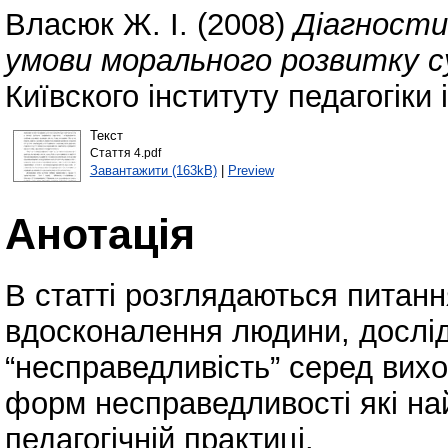
Власюк Ж. І.
(2008)
Діагности
умови морального розвитку с
Київского інституту педагогіки
Текст
Стаття 4.pdf
Завантажити (163kB)
|
Preview
Анотація
В статті розглядаються питанн
вдосконалення людини, дослід
“несправедливість” серед вихо
форм несправедливості які на
педагогічній практиці.