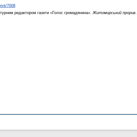
rint/7008
атурним редактором газети «Голос громадянина».
Житомирський прорив