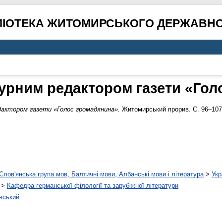
ЛІОТЕКА ЖИТОМИРСЬКОГО ДЕРЖАВНО
турним редактором газети «Го
дактором газети «Голос громадянина».
Житомирський прорив. С. 96–107
Слов'янська група мов, Балтичні мови, Албанські мови і література
>
Укр
>
Кафедра германської філології та зарубіжної літератури
вський