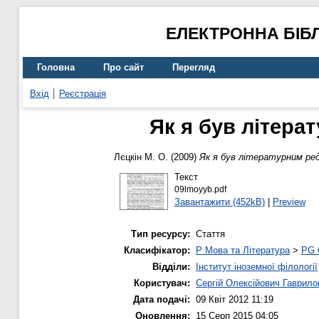
ЕЛЕКТРОННА БІБ
Головна
Про сайт
Перегляд
Вхід
Реєстрація
Як я був літера
Лєцкін М. О.
(2009)
Як я був літературним ре
Текст
09lmoyyb.pdf
Завантажити (452kB)
|
Preview
Тип ресурсу:
Стаття
Класифікатор:
P Мова та Література
>
PG 
Відділи:
Інститут іноземної філології
Користувач:
Сергій Олексійович Гаврило
Дата подачі:
09 Квіт 2012 11:19
Оновлення:
15 Серп 2015 04:05