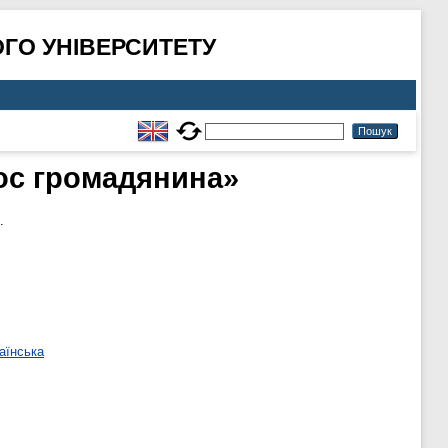
ГО УНІВЕРСИТЕТУ
лос громадянина»
.
аїнська