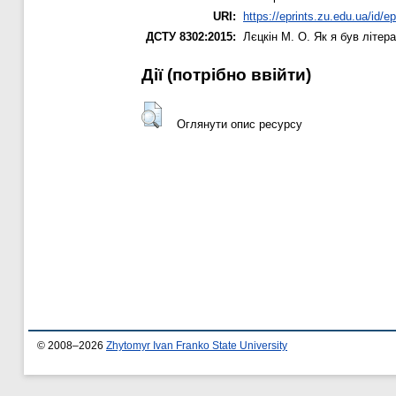
URI:
https://eprints.zu.edu.ua/id/ep
ДСТУ 8302:2015:
Лєцкін М. О.
Як я був літер
Дії ​​(потрібно ввійти)
Оглянути опис ресурсу
© 2008–2026
Zhytomyr Ivan Franko State University