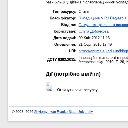
рази більші у дітей з післяопераційними ускла
Тип ресурсу:
Стаття
Класифікатор:
R Медицина
>
RJ Педіатрія
Відділи:
Факультет фізичного вихова
Користувач:
Ольга Добрякова
Дата подачі:
09 Квіт 2012 11:13
Оновлення:
21 Серп 2015 17:49
URI:
https://eprints.zu.edu.ua/id/ep
Інноваційні технології в пр
ДСТУ 8302:2015:
дитячого віку
. 2010. Т. 26,
Дії ​​(потрібно ввійти)
Оглянути опис ресурсу
© 2008–2026
Zhytomyr Ivan Franko State University