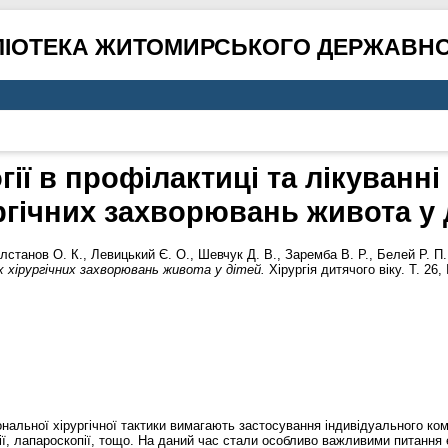
ЛІОТЕКА ЖИТОМИРСЬКОГО ДЕРЖАВНО
гії в профілактиці та лікуванн
ргічних захворювань живота у 
лстанов О. К.
,
Левицький Є. О.
,
Шевчук Д. В.
,
Заремба В. Р.
,
Белей Р. П.
х хірургічних захворювань живота у дітей.
Хірургія дитячого віку. Т. 26,
іональної хірургічної тактики вимагають застосування індивідуального 
ї, лапароскопії, тощо. На даний час стали особливо важливими питання е