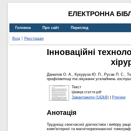
ЕЛЕКТРОННА БІБ
Головна
Про сайт
Перегляд
Вхід
Реєстрація
Інноваційні техноло
хіру
Данилов О. А.
,
Кукуруза Ю. П.
,
Русак П. С.
,
То
профілактиці та лікуванні ускладнень гостри
Текст
Шевчук стаття.pdf
Завантажити (142kB)
|
Preview
Анотація
Труднощі своєчасної діагностики і вибору рац
комп'ютерної та магнітнорезонансної томографі