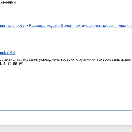
дненнями.
ння та спорту
>
Кафедра медико-біологічних дисциплін, здоров’я людини
rint/7018
офілактиці та лікуванні ускладнень гострих хірургічних захворювань живота
 № 1. С. 66–69.