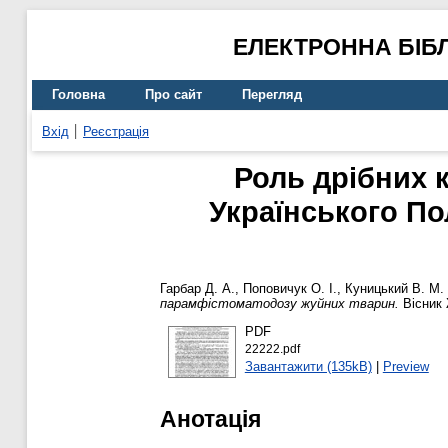
ЕЛЕКТРОННА БІБ
Головна
Про сайт
Перегляд
Вхід
Реєстрація
Роль дрібних к
Українського П
Гарбар Д. А.
,
Поповичук О. І.
,
Куницький В. М.
парамфістоматодозу жуйних тварин.
Вісник 
PDF
22222.pdf
Завантажити (135kB)
|
Preview
Анотація