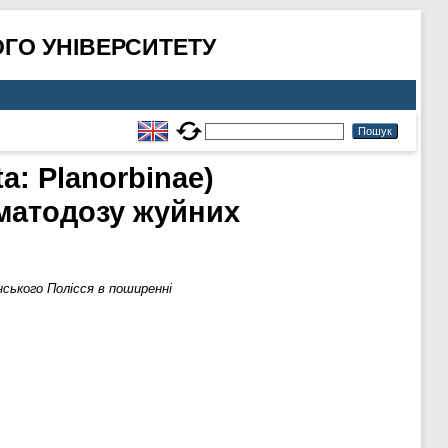
ГО УНІВЕРСИТЕТУ
a: Planorbinae)
матодозу жуйних
нського Полісся в поширенні