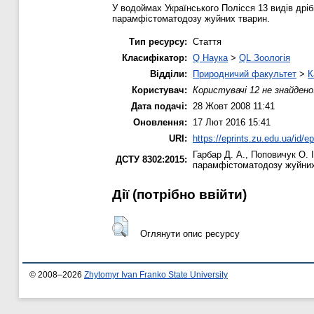
У водоймах Українського Полісся 13 видів дрі
парамфістоматодозу жуйних тварин.
Тип ресурсу:
Стаття
Класифікатор:
Q Наука
>
QL Зоологія
Відділи:
Природничий факультет
>
К
Користувач:
Користувачі 12 не знайдено
Дата подачі:
28 Жовт 2008 11:41
Оновлення:
17 Лют 2016 15:41
URI:
https://eprints.zu.edu.ua/id/ep
Гарбар Д. А.
,
Поповичук О. І
ДСТУ 8302:2015:
парамфістоматодозу жуйни
Дії ​​(потрібно ввійти)
Оглянути опис ресурсу
© 2008–2026
Zhytomyr Ivan Franko State University