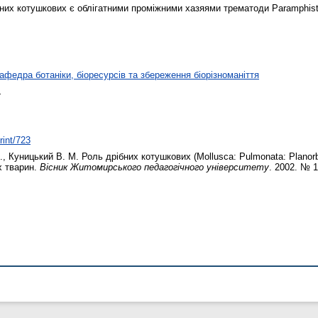
бних котушкових є облігатними проміжними хазяями трематоди Paramphis
афедра ботаніки, біоресурсів та збереження біорізноманіття
.
rint/723
.
,
Куницький В. М.
Роль дрібних котушкових (Mollusca: Pulmonata: Planorb
х тварин.
Вісник Житомирського педагогічного університету
. 2002. № 1