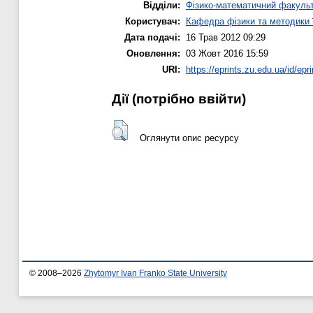
Відділи:
Фізико-математичний факуль
Користувач:
Кафедра фізики та методики 
Дата подачі:
16 Трав 2012 09:29
Оновлення:
03 Жовт 2016 15:59
URI:
https://eprints.zu.edu.ua/id/epr
Дії ​​(потрібно ввійти)
Оглянути опис ресурсу
© 2008–2026
Zhytomyr Ivan Franko State University