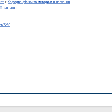
тет
>
Кафедра фізики та методики її навчання
її навчання
int/7230