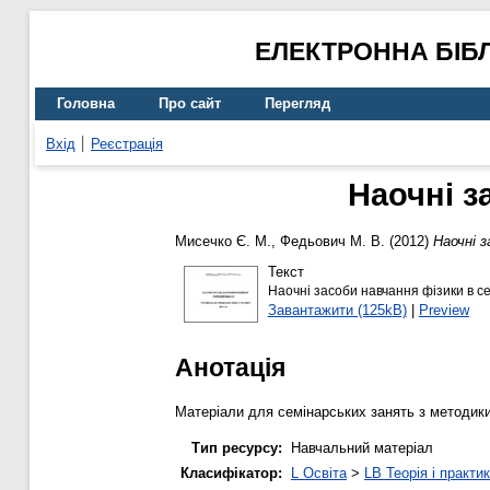
ЕЛЕКТРОННА БІБ
Головна
Про сайт
Перегляд
Вхід
Реєстрація
Наочні з
Мисечко Є. М.
,
Федьович М. В.
(2012)
Наочні з
Текст
Наочні засоби навчання фізики в се
Завантажити (125kB)
|
Preview
Анотація
Матеріали для семінарських занять з методик
Тип ресурсу:
Навчальний матеріал
Класифікатор:
L Освіта
>
LB Теорія і практик