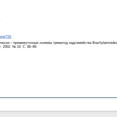
.
rint/725
ски – промежуточные хозяева трематод надсемейства Brachylaimoidea (
у
. 2002. № 10. С. 86–89.