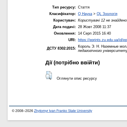
Тип ресурсу:
Стаття
Класифікатор:
Q Наука
>
QL Зоологія
Користувач:
Користувачі 12 не знайдено
Дата подачі:
28 Жовт 2008 11:37
Оновлення:
14 Серп 2015 16:40
URI:
https://eprints.zu.edu.ua/id/ep
Король Э. Н.
Наземные моллю
ДСТУ 8302:2015:
педагогічного університет
Дії ​​(потрібно ввійти)
Оглянути опис ресурсу
© 2008–2026
Zhytomyr Ivan Franko State University