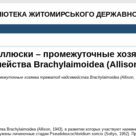
ЛІОТЕКА ЖИТОМИРСЬКОГО ДЕРЖАВНО
ллюски – промежуточные хозя
ейства Brachylaimoidea (Аllison
ежуточные хозяева трематод надсемейства Brachylaimoidea (Аllison, 
а Brachylaimoidea (Allison, 1943), в развитии которых участвуют назе
ужены личиночные стадии Pseudoleucochloridium soricis (Soltys, 1952). 