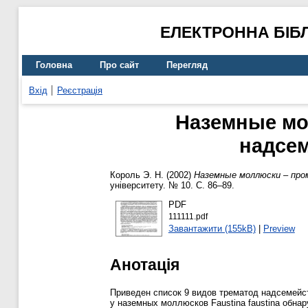
ЕЛЕКТРОННА БІБ
Головна
Про сайт
Перегляд
Вхід
Реєстрація
Наземные мо
надсем
Король Э. Н.
(2002)
Наземные моллюски – пром
університету. № 10. С. 86–89.
PDF
111111.pdf
Завантажити (155kB)
|
Preview
Анотація
Приведен список 9 видов трематод надсемейств
у наземных моллюсков Faustina faustina обнар