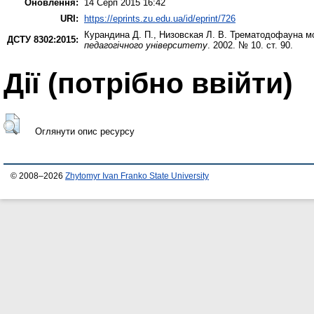
Оновлення:
14 Серп 2015 16:42
URI:
https://eprints.zu.edu.ua/id/eprint/726
Курандина Д. П.
,
Низовская Л. В.
Трематодофауна мо
ДСТУ 8302:2015:
педагогічного університету
. 2002. № 10. ст. 90.
Дії ​​(потрібно ввійти)
Оглянути опис ресурсу
© 2008–2026
Zhytomyr Ivan Franko State University