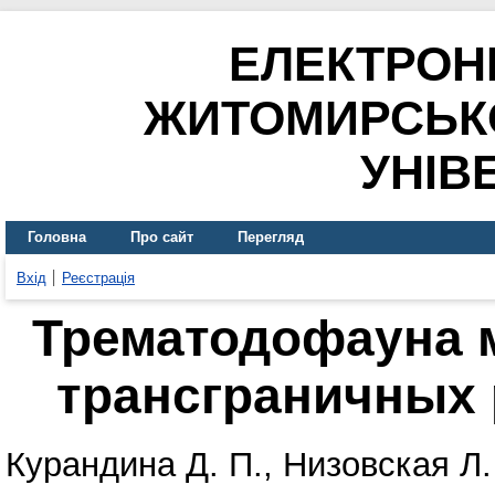
ЕЛЕКТРОН
ЖИТОМИРСЬК
УНІВ
Головна
Про сайт
Перегляд
Вхід
Реєстрація
Трематодофауна 
трансграничных 
Курандина Д. П.
,
Низовская Л.