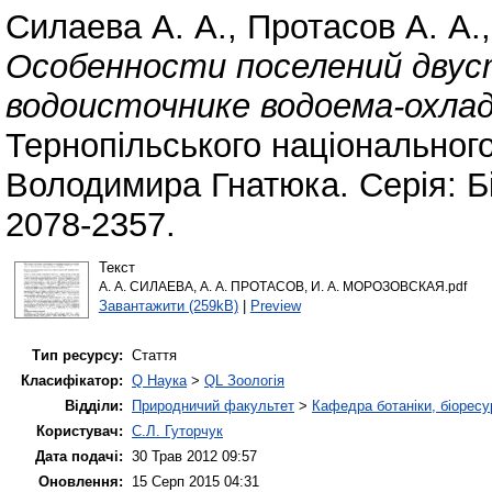
Силаева А. А.
,
Протасов А. А.
Особенности поселений двус
водоисточнике водоема-охла
Тернопільського національного
Володимира Гнатюка. Серія: Бі
2078-2357.
Текст
А. А. СИЛАЕВА, А. А. ПРОТАСОВ, И. А. МОРОЗОВСКАЯ.pdf
Завантажити (259kB)
|
Preview
Тип ресурсу:
Стаття
Класифікатор:
Q Наука
>
QL Зоологія
Відділи:
Природничий факультет
>
Кафедра ботаніки, біоресу
Користувач:
С.Л. Гуторчук
Дата подачі:
30 Трав 2012 09:57
Оновлення:
15 Серп 2015 04:31