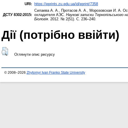
URI:
https://eprints.zu.edu.ua/id/eprint/7358
Силаева А. А.
,
Протасов А. А.
,
Морозовская И. А.
Осо
ДСТУ 8302:2015:
охладителя АЭС.
Наукові записки Тернопільського н
Біологія
. 2012. № 2(51). С. 236–240.
Дії ​​(потрібно ввійти)
Оглянути опис ресурсу
© 2008–2026
Zhytomyr Ivan Franko State University