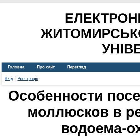
ЕЛЕКТРОН
ЖИТОМИРСЬК
УНІВ
Головна
Про сайт
Перегляд
Вхід
Реєстрація
Особенности пос
моллюсков в ре
водоема-о