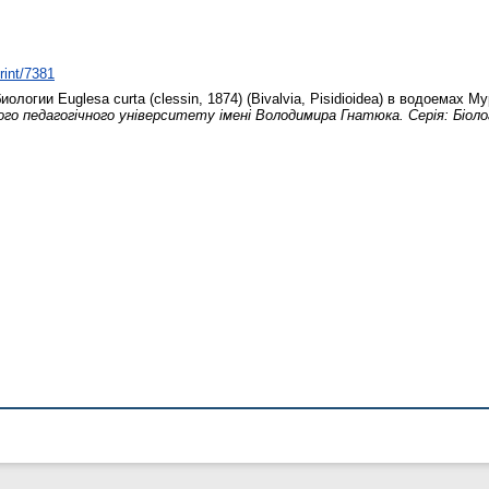
rint/7381
ологии Euglesa curta (clessin, 1874) (Bivalvia, Pisidioidea) в водоемах 
ого педагогічного університету імені Володимира Гнатюка. Серія: Біоло