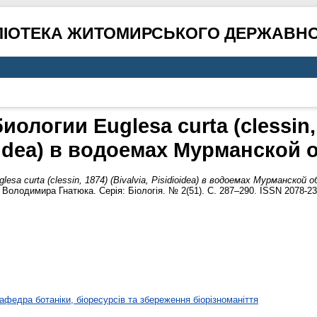
ЛІОТЕКА ЖИТОМИРСЬКОГО ДЕРЖАВНО
ологии Euglesa curta (clessin, 1
oidea) в водоемах Мурманской 
sa curta (clessin, 1874) (Bivalvia, Pisidioidea) в водоемах Мурманской 
і Володимира Гнатюка. Серія: Біологія. № 2(51). С. 287–290. ISSN 2078-23
афедра ботаніки, біоресурсів та збереження біорізноманіття