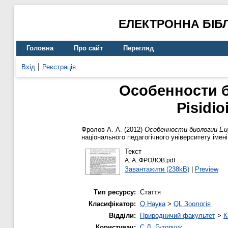
ЕЛЕКТРОННА БІБ
Головна
Про сайт
Перегляд
Вхід
Реєстрація
Особенности би
Pisidi
Фролов А. А.
(2012)
Особенности биологии Eugle
національного педагогічного університету імен
Текст
А. А. ФРОЛОВ.pdf
Завантажити (238kB)
|
Preview
Тип ресурсу:
Стаття
Класифікатор:
Q Наука
>
QL Зоологія
Відділи:
Природничий факультет
>
К
Користувач:
С.Л. Гуторчук