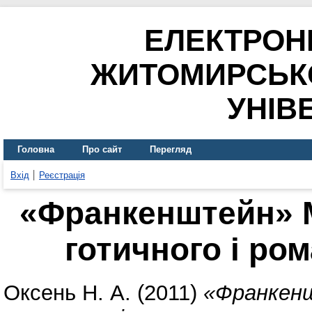
ЕЛЕКТРОН
ЖИТОМИРСЬК
УНІВ
Головна
Про сайт
Перегляд
Вхід
Реєстрація
«Франкенштейн» М
готичного і ро
Оксень Н. А.
(2011)
«Франкенш