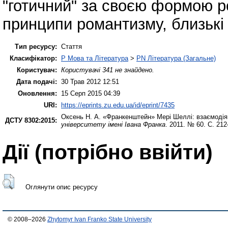
"готичний" за своєю формою р
принципи романтизму, близькі 
Тип ресурсу:
Стаття
Класифікатор:
P Мова та Література
>
PN Література (Загальне)
Користувач:
Користувачі 341 не знайдено.
Дата подачі:
30 Трав 2012 12:51
Оновлення:
15 Серп 2015 04:39
URI:
https://eprints.zu.edu.ua/id/eprint/7435
Оксень Н. А.
«Франкенштейн» Мері Шеллі: взаємодія 
ДСТУ 8302:2015:
університету імені Івана Франка
. 2011. № 60. С. 212
Дії ​​(потрібно ввійти)
Оглянути опис ресурсу
© 2008–2026
Zhytomyr Ivan Franko State University