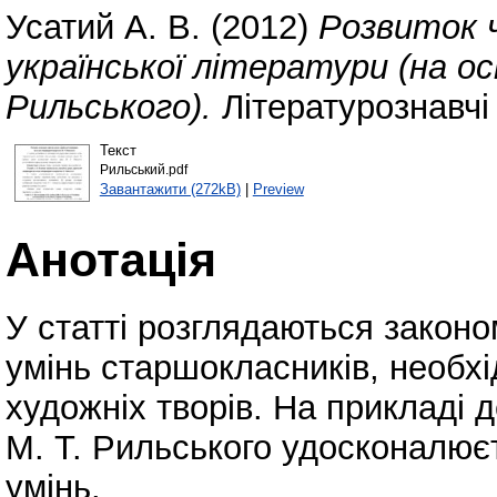
Усатий А. В.
(2012)
Розвиток ч
української літератури (на о
Рильського).
Літературознавчі 
Текст
Рильський.pdf
Завантажити (272kB)
|
Preview
Анотація
У статті розглядаються закон
умінь старшокласників, необхі
художніх творів. На прикладі
М. Т. Рильського удосконалює
умінь.