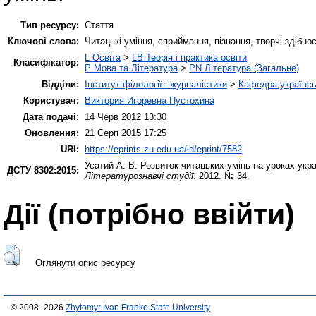
Тип ресурсу:
Стаття
Ключові слова:
Читацькі уміння, сприймання, пізнання, творчі здібнос
L Освіта
>
LB Теорія і практика освіти
Класифікатор:
P Мова та Література
>
PN Література (Загальне)
Відділи:
Інститут філології і журналістики
>
Кафедра українськ
Користувач:
Виктория Игоревна Пустохина
Дата подачі:
14 Черв 2012 13:30
Оновлення:
21 Серп 2015 17:25
URI:
https://eprints.zu.edu.ua/id/eprint/7582
Усатий А. В.
Розвиток читацьких умінь на уроках украї
ДСТУ 8302:2015:
Літературознавчі студії
. 2012. № 34.
Дії ​​(потрібно ввійти)
Оглянути опис ресурсу
© 2008–2026
Zhytomyr Ivan Franko State University