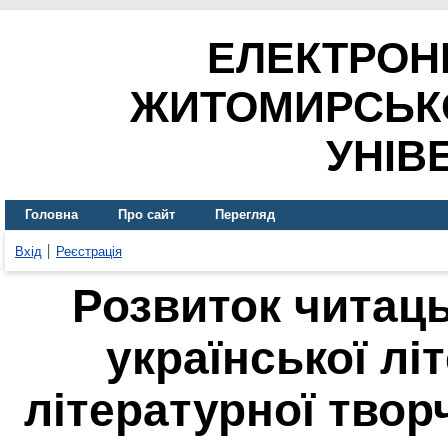
ЕЛЕКТРОН
ЖИТОМИРСЬК
УНІВ
Головна
Про сайт
Перегляд
Вхід
Реєстрація
Розвиток читаць
української лі
літературної творч