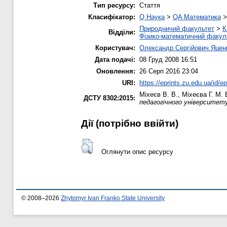
Тип ресурсу:
Стаття
Класифікатор:
Q Наука
>
QA Математика
Природничий факультет
>
К
Відділи:
Фізико-математичний факул
Користувач:
Олександр Сергійович Яцен
Дата подачі:
08 Груд 2008 16:51
Оновлення:
26 Серп 2016 23:04
URI:
https://eprints.zu.edu.ua/id/ep
Міхеєв В. В.
,
Міхеєва Г. М.
В
ДСТУ 8302:2015:
педагогічного університет
Дії ​​(потрібно ввійти)
Оглянути опис ресурсу
© 2008–2026
Zhytomyr Ivan Franko State University