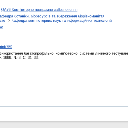
>
QA76 Комп'ютерне програмне забезпечення
афедра ботаніки, біоресурсів та збереження біорізноманіття
ьтет
>
Кафедра комп’ютерних наук та інформаційних технологій
ко
rint/759
икористання багатопрофільної комп’ютерної системи лінійного тестуван
у
. 1999. № 3. С. 31–33.