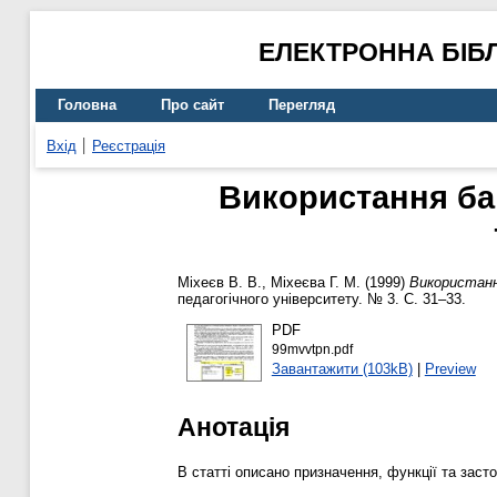
ЕЛЕКТРОННА БІБ
Головна
Про сайт
Перегляд
Вхід
Реєстрація
Використання ба
Міхеєв В. В.
,
Міхеєва Г. М.
(1999)
Використанн
педагогічного університету. № 3. С. 31–33.
PDF
99mvvtpn.pdf
Завантажити (103kB)
|
Preview
Анотація
В статті описано призначення, функції та заст