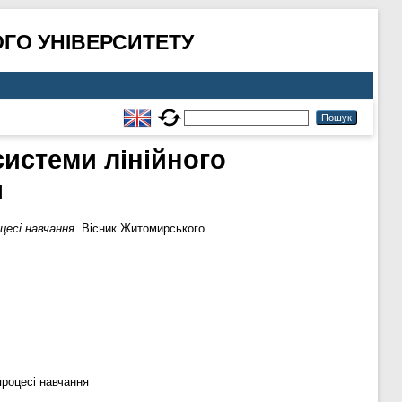
ГО УНІВЕРСИТЕТУ
истеми лінійного
я
есі навчання.
Вісник Житомирського
процесі навчання