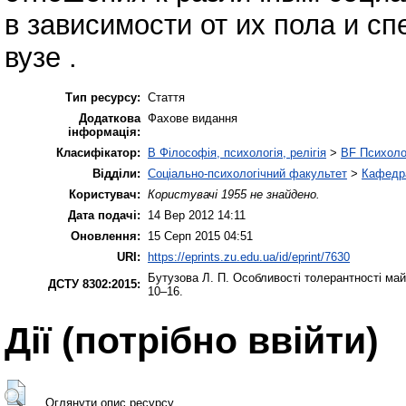
в зависимости от их пола и с
вузе .
Тип ресурсу:
Стаття
Додаткова
Фахове видання
інформація:
Класифікатор:
B Філософія, психологія, релігія
>
BF Психоло
Відділи:
Соціально-психологічний факультет
>
Кафедра
Користувач:
Користувачі 1955 не знайдено.
Дата подачі:
14 Вер 2012 14:11
Оновлення:
15 Серп 2015 04:51
URI:
https://eprints.zu.edu.ua/id/eprint/7630
Бутузова Л. П.
Особливості толерантності майб
ДСТУ 8302:2015:
10–16.
Дії ​​(потрібно ввійти)
Оглянути опис ресурсу