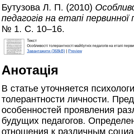
Бутузова Л. П.
(2010)
Особлив
педагогів на етапі первинної 
№ 1. С. 10–16.
Текст
Особливості толерантності майбутніх педагогів на етапі перви
Завантажити (368kB)
|
Preview
Анотація
В статье уточняется психоло
толерантности личности. Пре
особенностей проявления раз
будущих педагогов. Определе
отношения к различным социа