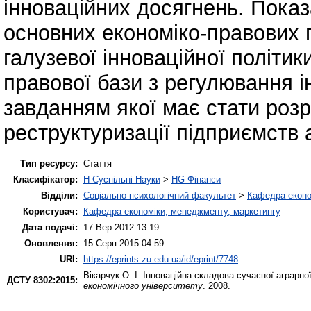
інноваційних досягнень. Показ
основних економіко-правових п
галузевої інноваційної політи
правової бази з регулювання і
завданням якої має стати роз
реструктуризації підприємств 
Тип ресурсу:
Стаття
Класифікатор:
H Суспільні Науки
>
HG Фінанси
Відділи:
Соціально-психологічний факультет
>
Кафедра еконо
Користувач:
Кафедра економіки, менеджменту, маркетингу
Дата подачі:
17 Вер 2012 13:19
Оновлення:
15 Серп 2015 04:59
URI:
https://eprints.zu.edu.ua/id/eprint/7748
Вікарчук О. І.
Інноваційна складова сучасної аграрної
ДСТУ 8302:2015:
економічного університету
. 2008.