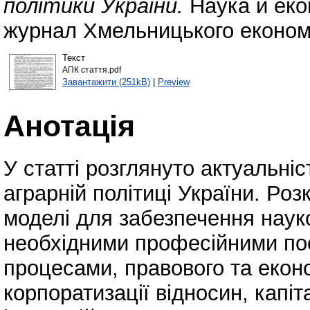
політики України.
Наука й еко
журнал Хмельницького економі
Текст
АПК стаття.pdf
Завантажити (251kB)
|
Preview
Анотація
У статті розглянуто актуальніс
аграрній політиці України. Роз
моделі для забезпечення наук
необхідними професійними пос
процесами, правового та екон
корпоратизації відносин, капіта