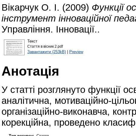
Вікарчук О. І.
(2009)
Функції о
інструмент інноваційної педаг
Управління. Інновації..
Текст
Стаття в вісник 2.pdf
Завантажити (253kB)
|
Preview
Анотація
У статті розглянуто функції о
аналітична, мотиваційно-цільо
організаційно-виконавча, конт
корекційна, проведено класифі
Тип ресурсу:
Стаття