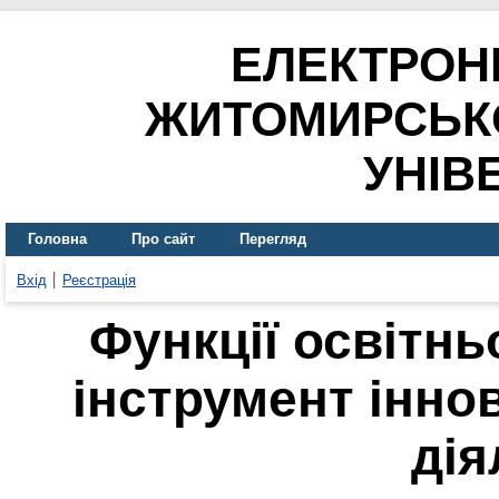
ЕЛЕКТРОН
ЖИТОМИРСЬК
УНІВ
Головна
Про сайт
Перегляд
Вхід
Реєстрація
Функції освітн
інструмент іннов
дія