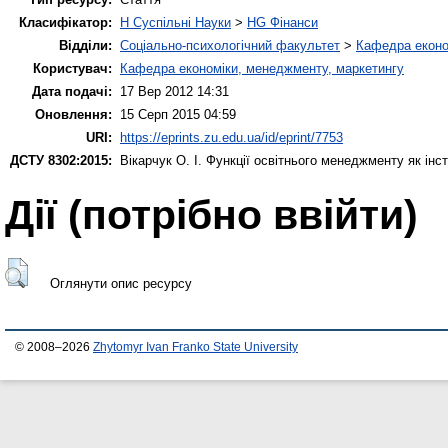
Класифікатор:
H Суспільні Науки
>
HG Фінанси
Відділи:
Соціально-психологічний факультет
>
Кафедра еконо
Користувач:
Кафедра економіки, менеджменту, маркетингу
Дата подачі:
17 Вер 2012 14:31
Оновлення:
15 Серп 2015 04:59
URI:
https://eprints.zu.edu.ua/id/eprint/7753
ДСТУ 8302:2015:
Вікарчук О. І.
Функції освітнього менеджменту як інст
Дії ​​(потрібно ввійти)
Оглянути опис ресурсу
© 2008–2026
Zhytomyr Ivan Franko State University