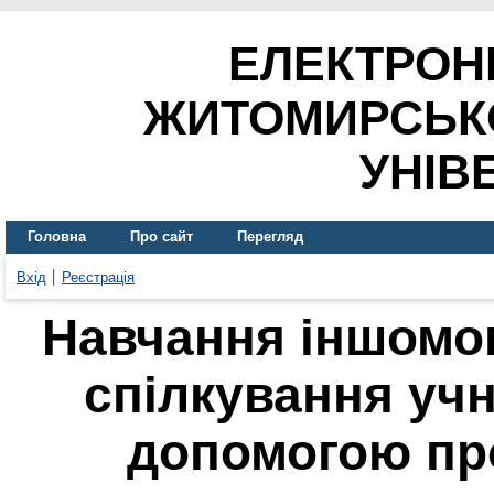
ЕЛЕКТРОН
ЖИТОМИРСЬК
УНІВ
Головна
Про сайт
Перегляд
Вхід
Реєстрація
Навчання іншомо
спілкування учн
допомогою пр