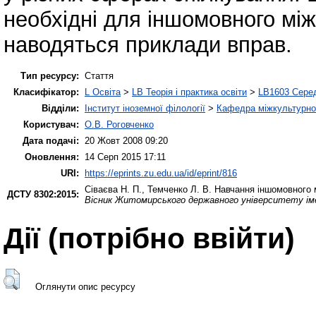
необхідні для іншомовного між
наводяться приклади вправ.
Тип ресурсу:
Стаття
Класифікатор:
L Освіта
>
LB Теорія і практика освіти
>
LB1603 Серед
Відділи:
Інститут іноземної філології
>
Кафедра міжкультурної 
Користувач:
О.В. Роговченко
Дата подачі:
20 Жовт 2008 09:20
Оновлення:
14 Серп 2015 17:11
URI:
https://eprints.zu.edu.ua/id/eprint/816
Сіваєва Н. П.
,
Темченко Л. В.
Навчання іншомовного м
ДСТУ 8302:2015:
Вісник Житомирського державного університету іме
Дії ​​(потрібно ввійти)
Оглянути опис ресурсу