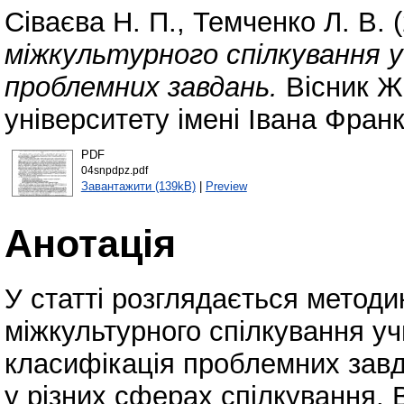
Сіваєва Н. П.
,
Темченко Л. В.
(
міжкультурного спілкування 
проблемних завдань.
Вісник Ж
університету імені Івана Фран
PDF
04snpdpz.pdf
Завантажити (139kB)
|
Preview
Анотація
У статті розглядається метод
міжкультурного спілкування уч
класифікація проблемних завд
у різних сферах спілкування. 