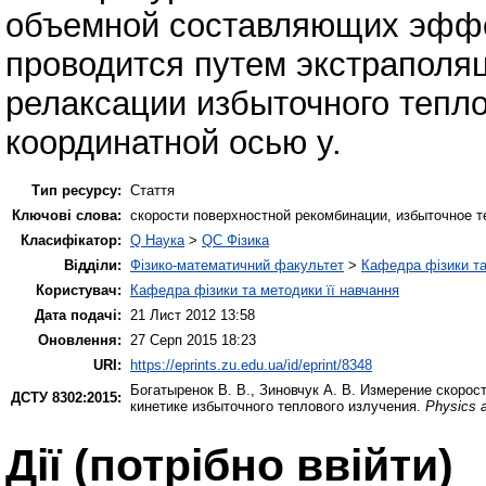
объемной составляющих эффе
проводится путем экстраполяц
релаксации избыточного тепло
координатной осью y.
Тип ресурсу:
Стаття
Ключові слова:
скорости поверхностной рекомбинации, избыточное т
Класифікатор:
Q Наука
>
QC Фізика
Відділи:
Фізико-математичний факультет
>
Кафедра фізики та
Користувач:
Кафедра фізики та методики її навчання
Дата подачі:
21 Лист 2012 13:58
Оновлення:
27 Серп 2015 18:23
URI:
https://eprints.zu.edu.ua/id/eprint/8348
Богатыренок В. В.
,
Зиновчук А. В.
Измерение скорост
ДСТУ 8302:2015:
кинетике избыточного теплового излучения.
Physics a
Дії ​​(потрібно ввійти)