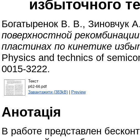
избыточного т
Богатыренок В. В.
,
Зиновчук А.
поверхностной рекомбинации 
пластинах по кинетике избы
Physics and technics of semico
0015-3222.
Текст
p62-66.pdf
Завантажити (383kB)
|
Preview
Анотація
В работе представлен бескон