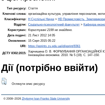
Тип ресурсу:
Стаття
Ключові слова:
організаційна культура, управління персоналом, мот
Класифікатор:
H Суспільні Науки
>
HD Промисловість. Землевикори
Відділи:
Соціально-психологічний факультет
>
Кафедра еконо
Користувач:
Користувачі 2199 не знайдено.
Дата подачі:
21 Лист 2012 14:05
Оновлення:
15 Серп 2015 05:22
URI:
https://eprints.zu.edu.ua/id/eprint/8361
Харчишина О. В.
ФОРМУВАННЯ ОРГАНІЗАЦІЙНОЇ К
ДСТУ 8302:2015:
Інноваційна економіка
. 2010. № 5 (19). С. 147–150.
Дії ​​(потрібно ввійти)
Оглянути опис ресурсу
© 2008–2026
Zhytomyr Ivan Franko State University