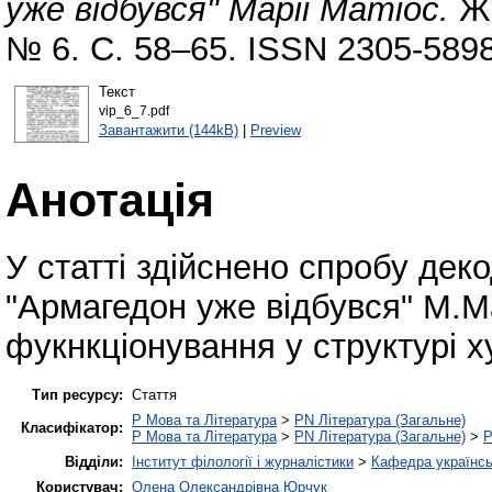
уже відбувся" Марії Матіос.
Жи
№ 6. С. 58–65. ISSN 2305-5898
Текст
vip_6_7.pdf
Завантажити (144kB)
|
Preview
Анотація
У статті здійснено спробу деко
"Армагедон уже відбувся" М.М
фукнкціонування у структурі х
Тип ресурсу:
Стаття
P Мова та Література
>
PN Література (Загальне)
Класифікатор:
P Мова та Література
>
PN Література (Загальне)
>
P
Відділи:
Інститут філології і журналістики
>
Кафедра українськ
Користувач:
Олена Олександрівна Юрчук