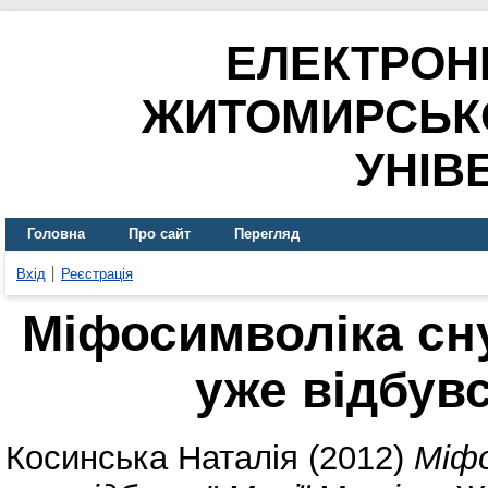
ЕЛЕКТРОН
ЖИТОМИРСЬК
УНІВ
Головна
Про сайт
Перегляд
Вхід
Реєстрація
Міфосимволіка сну
уже відбувс
Косинська Наталія
(2012)
Міфо