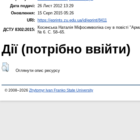
Дата подачі:
26 Лист 2012 13:29
Оновлення:
15 Серп 2015 05:26
URI:
https://eprints.zu.edu.ua/id/eprint/8411
Косинська Наталія
Міфосимволіка сну в повісті "Арм
ДСТУ 8302:2015:
№ 6. С. 58–65.
Дії ​​(потрібно ввійти)
Оглянути опис ресурсу
© 2008–2026
Zhytomyr Ivan Franko State University