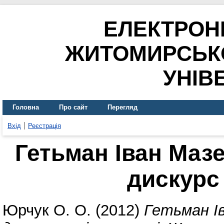
ЕЛЕКТРОН
ЖИТОМИРСЬК
УНІВ
Головна
Про сайт
Перегляд
Вхід
Реєстрація
Гетьман Іван Маз
дискурс 
Юрчук О. О.
(2012)
Гетьман І