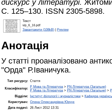
дискурс у літературі.
Житомир
С. 125–130. ISSN 2305-5898.
Текст
vip_6_16.pdf
Завантажити (108kB)
|
Preview
Анотація
У статті проаналізовано антик
"Орда" Р.Іваничука.
Тип ресурсу:
Стаття
P Мова та Література
>
PN Література (Загальне)
Класифікатор:
P Мова та Література
>
PN Література (Загальне)
>
P
Відділи:
Інститут філології і журналістики
>
Кафедра українськ
Користувач:
Олена Олександрівна Юрчук
Дата подачі:
26 Лист 2012 13:31