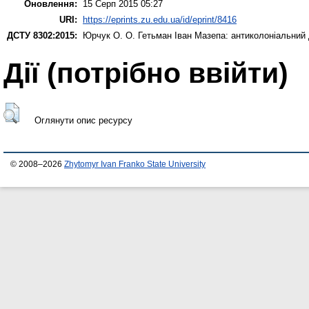
Оновлення:
15 Серп 2015 05:27
URI:
https://eprints.zu.edu.ua/id/eprint/8416
ДСТУ 8302:2015:
Юрчук О. О.
Гетьман Іван Мазепа: антиколоніальний 
Дії ​​(потрібно ввійти)
Оглянути опис ресурсу
© 2008–2026
Zhytomyr Ivan Franko State University