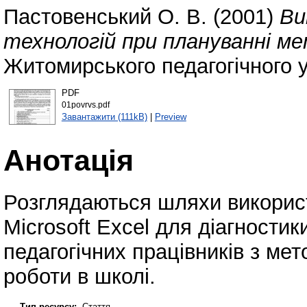
Пастовенський О. В.
(2001)
Ви
технологій при плануванні ме
Житомирського педагогічного у
PDF
01povrvs.pdf
Завантажити (111kB)
|
Preview
Анотація
Розглядаються шляхи викорис
Microsoft Excel для діагности
педагогічних працівників з ме
роботи в школі.
Тип ресурсу:
Стаття