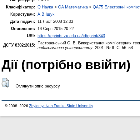
Класифікатор:
Q Наука
>
QA Математика
>
QA75 Електронні комп'ю
Користувач:
А.В Іщук
Дата подачі:
11 Лист 2008 12:03
Оновлення:
14 Серп 2015 20:22
URI:
https://eprints.zu.edu.ua/id/eprint/843
Пастовенський О. В.
Використання комп’ютерних техн
ДСТУ 8302:2015:
педагогічного університету
. 2001. № 8. С. 56–58.
Дії ​​(потрібно ввійти)
Оглянути опис ресурсу
© 2008–2026
Zhytomyr Ivan Franko State University