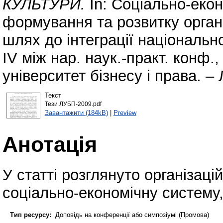
КУЛЬТУРИ.
In: Соціально-екон
формування та розвитку органі
шлях до інтеграції національн
ІV між нар. наук.-практ. конф.
університет бізнесу і права. – 
Текст
Тези ЛУБП-2009.pdf
Завантажити (184kB)
|
Preview
Анотація
У статті розглянуто організаці
соціально-економічну систему,
Тип ресурсу:
Доповідь на конференції або симпозіумі (Промова)