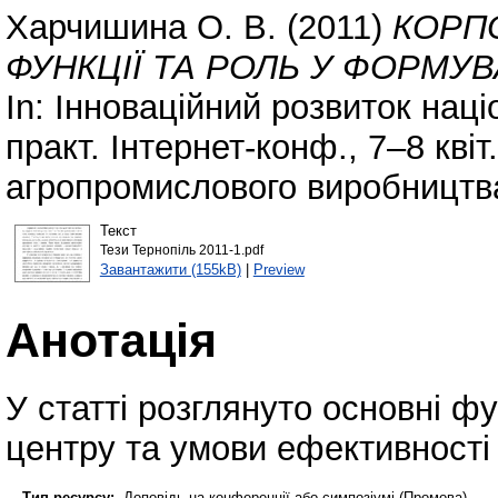
Харчишина О. В.
(2011)
КОРП
ФУНКЦІЇ ТА РОЛЬ У ФОРМУВ
In: Інноваційний розвиток наці
практ. Інтернет-конф., 7–8 квіт
агропромислового виробництва
Текст
Тези Тернопіль 2011-1.pdf
Завантажити (155kB)
|
Preview
Анотація
У статті розглянуто основні ф
центру та умови ефективності
Тип ресурсу:
Доповідь на конференції або симпозіумі (Промова)