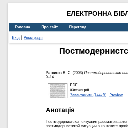
ЕЛЕКТРОННА БІБ
Головна
Про сайт
Перегляд
Вхід
Реєстрація
Постмодернистс
Ратников В. С.
(2003)
Постмодернистская сит
9–14.
PDF
03rvsknr.pdf
Завантажити (144kB)
|
Preview
Анотація
Постмодернистская ситуация рассматривается
постмодернистской ситуации в контексте проб