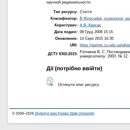
научной рациональности.
Тип ресурсу:
Стаття
Класифікатор:
B Філософія, психологія, рел
Користувач:
А.В. Крисан
Дата подачі:
08 Груд 2008 15:15
Оновлення:
14 Серп 2015 16:30
URI:
https://eprints.zu.edu.ua/id/ep
Ратников В. С.
Постмодернис
ДСТУ 8302:2015:
університету
. 2003. № 12. 
Дії ​​(потрібно ввійти)
Оглянути опис ресурсу
© 2008–2026
Zhytomyr Ivan Franko State University