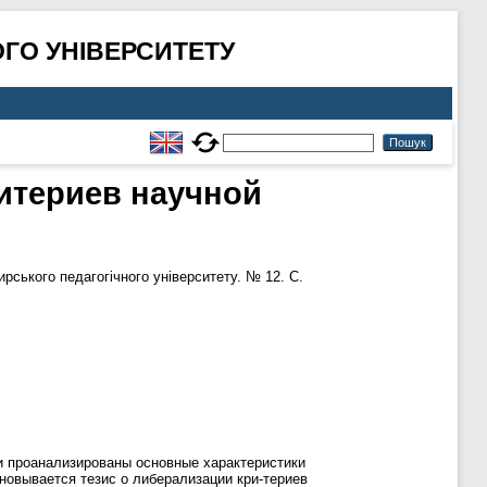
ГО УНІВЕРСИТЕТУ
итериев научной
рського педагогічного університету. № 12. С.
и проанализированы основные характеристики
новывается тезис о либерализации кри-териев