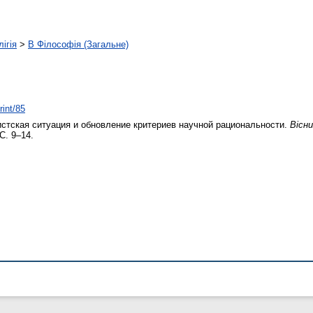
ігія
>
B Філософія (Загальне)
rint/85
тская ситуация и обновление критериев научной рациональности.
Вісн
С. 9–14.