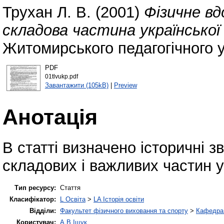
Трухан Л. В.
(2001)
Фізичне в
складова частина української 
Житомирського педагогічного у
PDF
01tlvukp.pdf
Завантажити (105kB)
|
Preview
Анотація
В статті визначено історичні з
складових і важливих частин у
Тип ресурсу:
Стаття
Класифікатор:
L Освіта
>
LA Історія освіти
Відділи:
Факультет фізичного виховання та спорту
>
Кафедра 
Користувач:
А.В Іщук