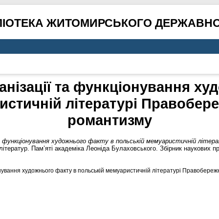
ЛІОТЕКА ЖИТОМИРСЬКОГО ДЕРЖАВНО
анізації та функціонування ху
истичній літературі Правобере
романтизму
а функціонування художнього факту в польській мемуаристичній літера
ітератур. Пам’яті академіка Леоніда Булаховського. Збірник наукових пр
онування художнього факту в польській мемуаристичній літературі Правобережн