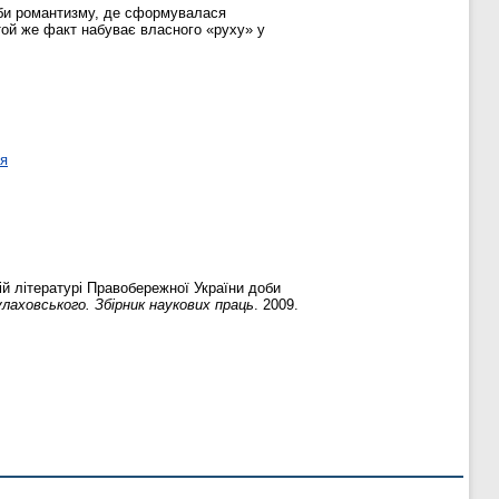
оби романтизму, де сформувалася
 той же факт набуває власного «руху» у
ня
й літературі Правобережної України доби
лаховського. Збірник наукових праць
. 2009.