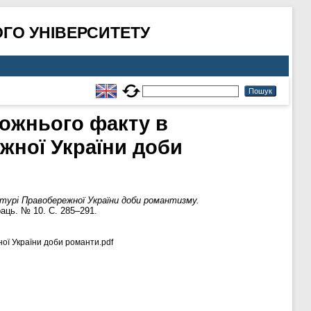
ГО УНІВЕРСИТЕТУ
дожнього факту в
жної України доби
турі Правобережної України доби романтизму.
аць. № 10. С. 285–291.
ої України доби романти.pdf