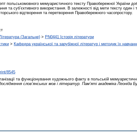
цепт польськомовного мемуаристичного тексту Правобережної України д
ання та суб’єктивного використання. В залежності від мети тексту один і
торського відтворення та перетворення Правобережного часопростору.
ст
Література (Загальне)
>
PN0441 Історія літератури
стики
>
Кафедра української та зарубіжної літератур і методик їх навчан
rint/8545
анізації та функціонування художнього факту в польській мемуаристичні
ослідження слов’янських мов і літератур. Пам’яті академіка Леоніда Бу