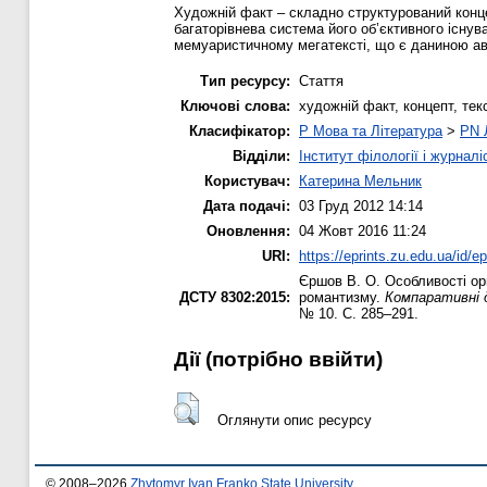
Художній факт – складно структурований кон
багаторівнева система його об’єктивного існув
мемуаристичному мегатексті, що є даниною ав
Тип ресурсу:
Стаття
Ключові слова:
художній факт, концепт, тек
Класифікатор:
P Мова та Література
>
PN 
Відділи:
Інститут філології і журналі
Користувач:
Катерина Мельник
Дата подачі:
03 Груд 2012 14:14
Оновлення:
04 Жовт 2016 11:24
URI:
https://eprints.zu.edu.ua/id/ep
Єршов В. О.
Особливості орг
ДСТУ 8302:2015:
романтизму.
Компаративні д
№ 10. С. 285–291.
Дії ​​(потрібно ввійти)
Оглянути опис ресурсу
© 2008–2026
Zhytomyr Ivan Franko State University