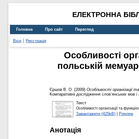
ЕЛЕКТРОННА БІБ
Головна
Про сайт
Перегляд
Вхід
Реєстрація
Особливості орг
польській мемуар
Єршов В. О.
(2009)
Особливості організації т
Компаративні дослідження слов’янських мов і л
Текст
Особливості організації та функці
Завантажити (425kB)
|
Preview
Анотація