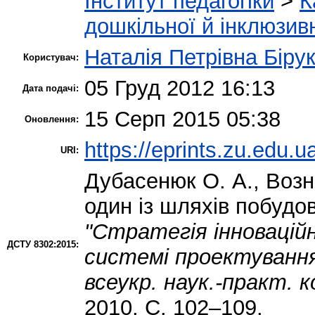
Інститут педагогіки
>
К
дошкільної й інклюзивн
Наталія Петрівна Біру
Користувач:
05 Груд 2012 16:13
Дата подачі:
15 Серп 2015 05:38
Оновлення:
https://eprints.zu.edu.u
URI:
Дубасенюк О. А.
,
Возн
один із шляхів побудов
"Стратегія інновацій
ДСТУ 8302:2015:
системі проектування
всеукр. наук.-практ. 
2010. С. 102–109.