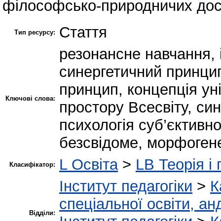
філософсько-природничих дос
Стаття
Тип ресурсу:
резонансне навчання, 
синергетичний принцип
принцип, концепція ун
Ключові слова:
простору Всесвіту, син
психологія суб’єктивн
безсвідоме, морфоген
L Освіта
>
LB Теорія і 
Класифікатор:
Інститут педагогіки
>
К
спеціальної освіти, ан
Відділи: