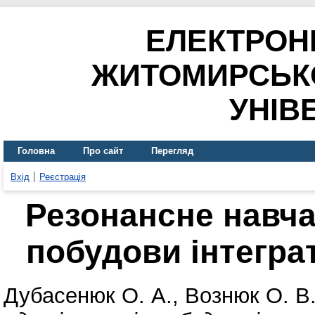
ЕЛЕКТРОН
ЖИТОМИРСЬК
УНІВ
Головна
Про сайт
Перегляд
Вхід
Реєстрація
Резонансне навча
побудови інтегра
Дубасенюк О. А.
,
Вознюк О. В