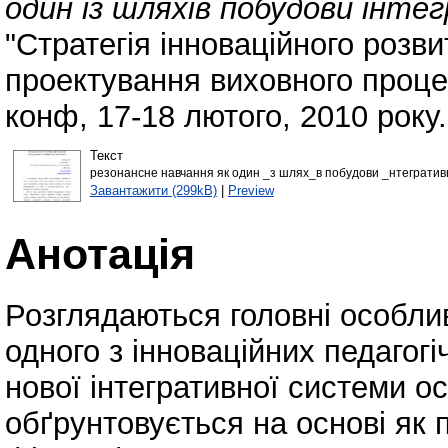
один із шляхів побудови інте
"Стратегія інноваційного розви
проектування виховного процес
конф, 17-18 лютого, 2010 року.
Текст
резонансне навчання як один _з шлях_в побудови _нтегративн
Завантажити (299kB)
|
Preview
Анотація
Розглядаються головні особли
одного з інноваційних педагог
нової інтегративної системи о
обґрунтовується на основі як п