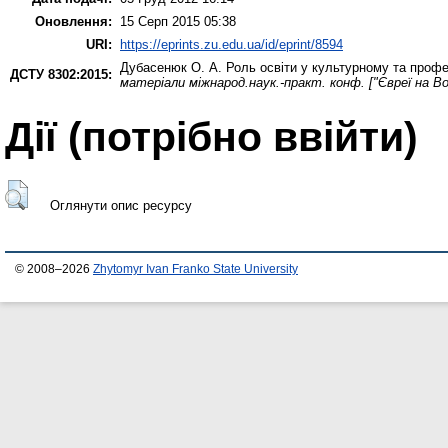
Оновлення:
15 Серп 2015 05:38
URI:
https://eprints.zu.edu.ua/id/eprint/8594
Дубасенюк О. А.
Роль освіти у культурному та профес
ДСТУ 8302:2015:
матеріали міжнарод.наук.-практ. конф. ["Євреї на Вол
Дії ​​(потрібно ввійти)
Оглянути опис ресурсу
© 2008–2026
Zhytomyr Ivan Franko State University