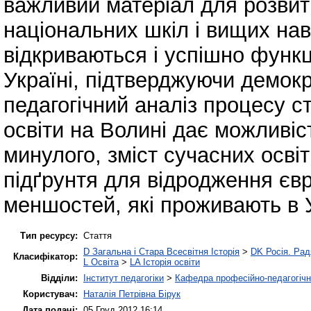
важливий матеріал для розвит
національних шкіл і вищих нав
відкриваються і успішно функц
Україні, підтверджуючи демокр
педагогічний аналіз процесу с
освіти на Волині дає можливі
минулого, зміст сучасних освіт
підґрунтя для відродження єв
меншостей, які проживають в У
Тип ресурсу:
Стаття
D Загальна і Стара Всесвітня Історія
>
DK Росія. Ра
Класифікатор:
L Освіта
>
LA Історія освіти
Відділи:
Інститут педагогіки
>
Кафедра професійно-педагогічної
Користувач:
Наталія Петрівна Бірук
Дата подачі:
05 Груд 2012 16:14