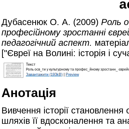
а
Дубасенюк О. А.
(2009)
Роль 
професійному зростанні єврей
педагогічний аспект.
матеріал
["Євреї на Волині: історія і суч
Текст
Роль осв_ти у культурному та профес_йному зростанн_ єврейс
Завантажити (193kB)
|
Preview
Анотація
Вивчення історії становлення о
шляхів її вдосконалення та ана