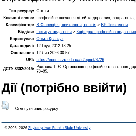
Тип ресурсу:
Стаття
Ключові слова:
професійне навчання дітей та дорослих; андрагогіка; 
Класифікатор:
B Філософія, психологія, релігія
>
BF Психологія
Відділи:
Інститут педагогіки
>
Кафедра професійно-педагогічної
Користувач:
Ольга Кравчук
Дата подачі:
12 Груд 2012 13:25
Оновлення:
12 Лип 2026 00:57
URI:
https://eprints.zu.edu.ua/id/eprint/8726
Рожнова Т. Є.
Організація професійного навчання дор
ДСТУ 8302:2015:
78–85.
Дії ​​(потрібно ввійти)
Оглянути опис ресурсу
© 2008–2026
Zhytomyr Ivan Franko State University