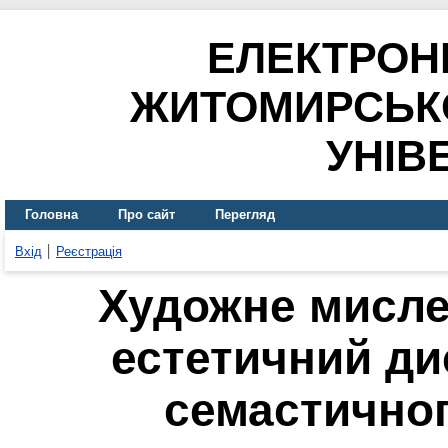
ЕЛЕКТРОН
ЖИТОМИРСЬК
УНІВ
Головна
Про сайт
Перегляд
Вхід
Реєстрація
Художне мисле
естетичний ди
семастичног