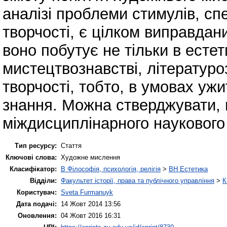
аналізі проблеми стимулів, сп
творчості, є цілком виправда
воно побутує не тільки в естети
мистецтвознавстві, літературо
творчості, тобто, в умовах ужи
знання. Можна стверджувати, 
міждисциплінарного наукового
Тип ресурсу:
Стаття
Ключові слова:
Художне мислення
Класифікатор:
B Філософія, психологія, релігія
>
BH Естетика
Відділи:
Факультет історії, права та публічного управління
>
К
Користувач:
Sveta Furmanuyk
Дата подачі:
14 Жовт 2014 13:56
Оновлення:
04 Жовт 2016 16:31