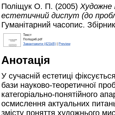
Поліщук О. П.
(2005)
Художне 
естетичний диспут (до проб
Гуманітарний часопис. Збірник
Текст
Поліщук6.pdf
Завантажити (421kB)
|
Preview
Анотація
У сучасній естетиці фіксуєтьс
бази науково-теоретичної про
категоріально-понятійного апа
осмислення актуальних питань
змісту поняття художнього ми