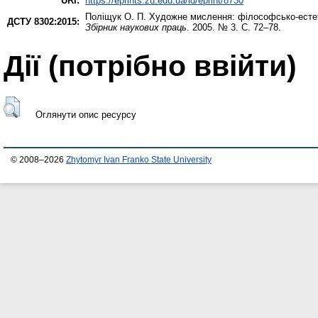
URI:
https://eprints.zu.edu.ua/id/eprint/8730
Поліщук О. П.
Художне мислення: філософсько-естет
ДСТУ 8302:2015:
Збірник наукових праць
. 2005. № 3. С. 72–78.
Дії ​​(потрібно ввійти)
Оглянути опис ресурсу
© 2008–2026
Zhytomyr Ivan Franko State University