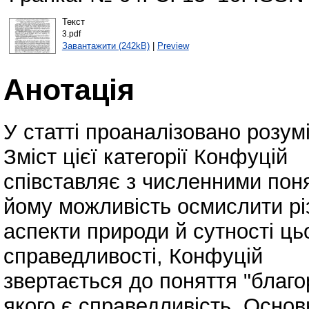
Текст
3.pdf
Завантажити (242kB)
|
Preview
Анотація
У статті проаналізовано розум
Зміст цієї категорії Конфуцій
співставляє з численними поня
йому можливість осмислити рі
аспекти природи й сутності ц
справедливості, Конфуцій
звертається до поняття "благ
якого є справедливість. Основ