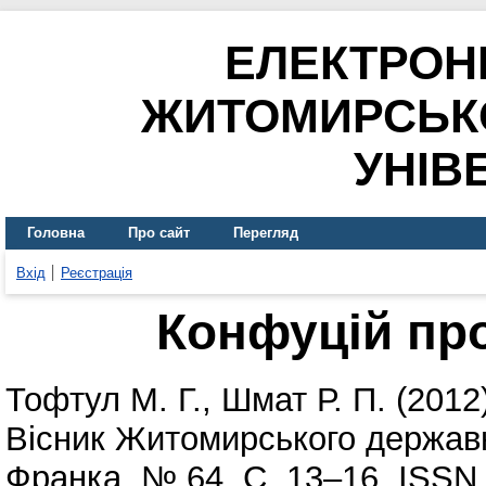
ЕЛЕКТРОН
ЖИТОМИРСЬК
УНІВ
Головна
Про сайт
Перегляд
Вхід
Реєстрація
Конфуцій пр
Тофтул М. Г.
,
Шмат Р. П.
(2012
Вісник Житомирського державно
Франка. № 64. С. 13–16. ISSN