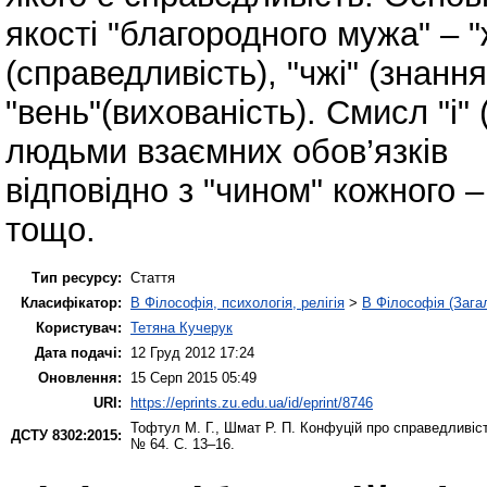
якості "благородного мужа" – "ж
(справедливість), "чжі" (знання)
"вень"(вихованість). Смисл "і"
людьми взаємних обов’язків
відповідно з "чином" кожного –
тощо.
Тип ресурсу:
Стаття
Класифікатор:
B Філософія, психологія, релігія
>
B Філософія (Зага
Користувач:
Тетяна Кучерук
Дата подачі:
12 Груд 2012 17:24
Оновлення:
15 Серп 2015 05:49
URI:
https://eprints.zu.edu.ua/id/eprint/8746
Тофтул М. Г.
,
Шмат Р. П.
Конфуцій про справедливіс
ДСТУ 8302:2015:
№ 64. С. 13–16.