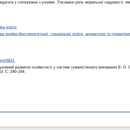
едагога у спілкуванні з учнями. З’ясовано роль моральної свідомості, е
ика освіти
а професійно-педагогічної, спеціальної освіти, андрагогіки та управлінн
rint/8821
ховний розвиток особистості у системі гуманістичного виховання В. О.
53. С. 240–244.