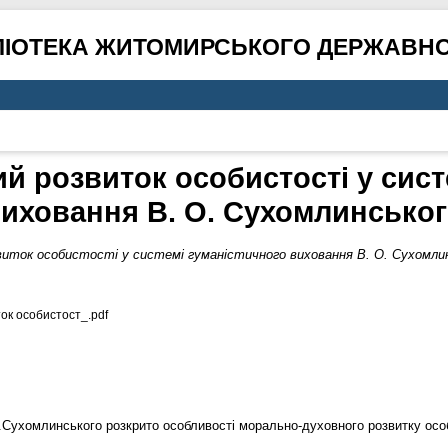
ЛІОТЕКА ЖИТОМИРСЬКОГО ДЕРЖАВНО
 розвиток особистості у сист
иховання В. О. Сухомлинсько
виток особистості у системі гуманістичного виховання В. О. Сухомли
ок особистост_.pdf
 В.Сухомлинського розкрито особливості морально-духовного розвитку ос