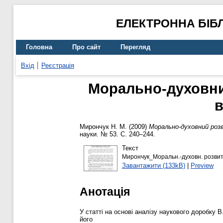
ЕЛЕКТРОННА БІБ
Головна
Про сайт
Перегляд
Вхід
Реєстрація
Морально-духовний
в
Мирончук Н. М.
(2009)
Морально-духовний роз
науки. № 53. С. 240–244.
Текст
Мирончук_Моральн.-духовн. розвит
Завантажити (133kB)
|
Preview
Анотація
У статті на основі аналізу наукового доробку
його