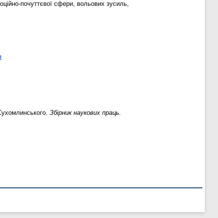
моційно-почуттєвої сфери, вольових зусиль,
я
 Сухомлинського.
Збірник наукових праць.