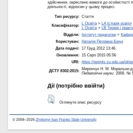
здійснення, окреслено вимоги до особистості п
діяльності, відносин у цьому процесі.
Тип ресурсу:
Стаття
L Освіта
>
LA Історія освіти
Класифікатор:
L Освіта
>
LB Теорія і практ
Відділи:
Інститут педагогіки
>
Кафедр
Користувач:
Наталія Петрівна Бірук
Дата подачі:
17 Груд 2012 13:46
Оновлення:
15 Серп 2015 05:56
URI:
https://eprints.zu.edu.ua/id/ep
Мирончук Н. М.
Морально-ду
ДСТУ 8302:2015:
Педагогічні науки
. 2009. № 
Дії ​​(потрібно ввійти)
Оглянути опис ресурсу
© 2008–2026
Zhytomyr Ivan Franko State University