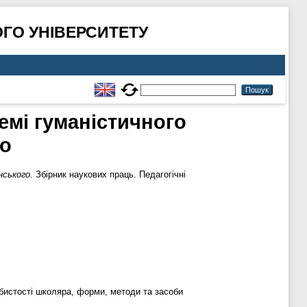
ГО УНІВЕРСИТЕТУ
емі гуманістичного
го
нського.
Збірник наукових праць. Педагогічні
обистості школяра, форми, методи та засоби