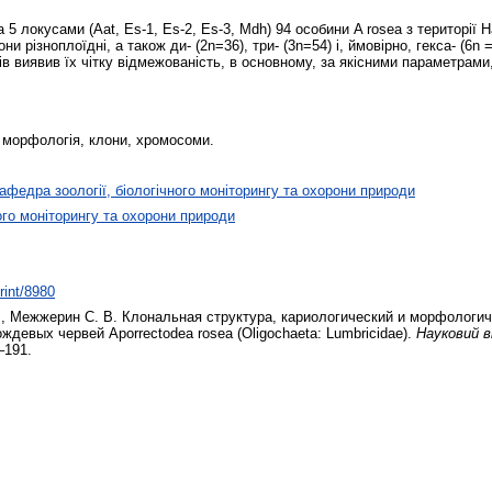
а 5 локусами (Aat, Es-1, Es-2, Es-3, Mdh) 94 особини A rosea з території 
и різноплоїдні, а також ди- (2n=36), три- (3n=54) і, ймовірно, гекса- (6n 
в виявив їх чітку відмежованість, в основному, за якісними параметра
, морфологія, клони, хромосоми.
афедра зоології, біологічного моніторингу та охорони природи
ого моніторингу та охорони природи
rint/8980
.
,
Межжерин С. В.
Клональная структура, кариологический и морфологич
ждевых червей Aporrectodea rosea (Oligochaeta: Lumbricidae).
Науковий в
–191.