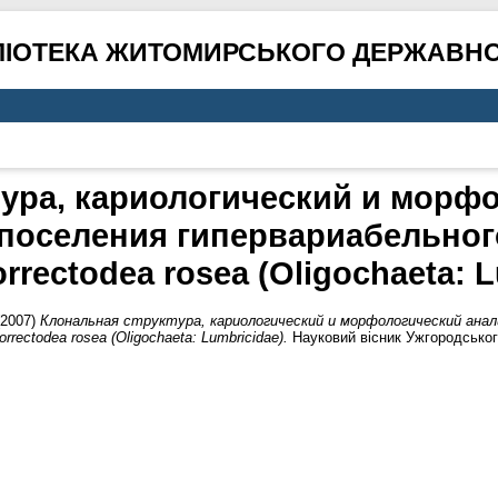
ЛІОТЕКА ЖИТОМИРСЬКОГО ДЕРЖАВНО
ура, кариологический и морф
поселения гипервариабельно
rrectodea rosea (Oligochaeta: L
2007)
Клональная структура, кариологический и морфологический анал
ectodea rosea (Oligochaeta: Lumbricidae).
Науковий вісник Ужгородського