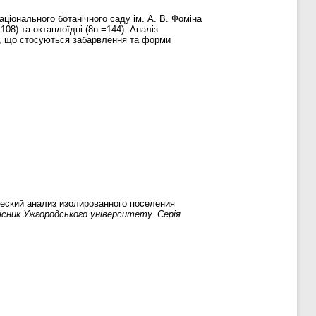
Національного ботанічного саду ім. А. В. Фоміна
=108) та октаплоїдні (8n =144). Аналіз
ми, що стосуються забарвлення та форми
еский анализ изолированного поселения
існик Ужгородського університету. Серія