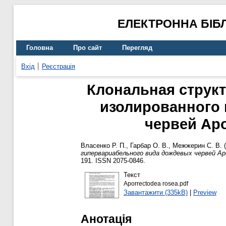
ЕЛЕКТРОННА БІБ
Головна
Про сайт
Перегляд
Вхід
Реєстрація
Клональная структ
изолированного 
червей Apo
Власенко Р. П.
,
Гарбар О. В.
,
Межжерин С. В.
(
гипервариабельного вида дождевых червей Aporr
191. ISSN 2075-0846.
Текст
Aporrectodea rosea.pdf
Завантажити (335kB)
|
Preview
Анотація