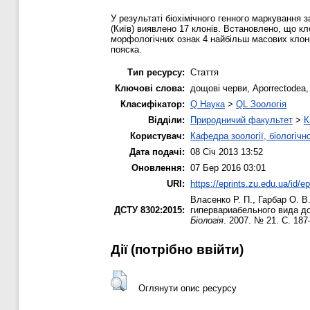
У результаті біохімічного генного маркування з
(Київ) виявлено 17 клонів. Встановлено, що клон
морфологічних ознак 4 найбільш масових клоні
пояска.
Тип ресурсу:
Стаття
Ключові слова:
дощові черви, Aporrectodea
Класифікатор:
Q Наука
>
QL Зоологія
Відділи:
Природничий факультет
>
К
Користувач:
Кафедра зоології, біологічн
Дата подачі:
08 Січ 2013 13:52
Оновлення:
07 Бер 2016 03:01
URI:
https://eprints.zu.edu.ua/id/ep
Власенко Р. П.
,
Гарбар О. В
ДСТУ 8302:2015:
гипервариабельного вида до
Біологія
. 2007. № 21. С. 187
Дії ​​(потрібно ввійти)
Оглянути опис ресурсу