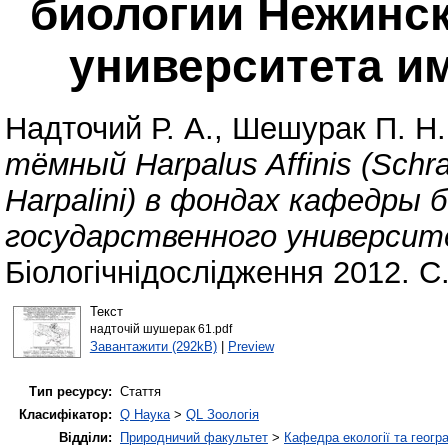
биологии Нежинск
университета и
Надточий Р. А.
,
Шешурак П. Н.
тёмный Harpalus Affinis (Schra
Harpalini) в фондах кафедры 
государственного университ
Біологічнідослідження 2012. С
Текст
надточій шушерак 61.pdf
Завантажити (292kB)
|
Preview
Тип ресурсу:
Стаття
Класифікатор:
Q Наука
>
QL Зоологія
Відділи:
Природничий факультет
>
Кафедра екології та геогр