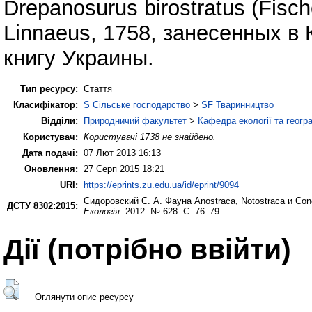
Drepanosurus birostratus (Fisch
Linnaeus, 1758, занесенных в
книгу Украины.
Тип ресурсу:
Стаття
Класифікатор:
S Сільське господарство
>
SF Тваринництво
Відділи:
Природничий факультет
>
Кафедра екології та геогр
Користувач:
Користувачі 1738 не знайдено.
Дата подачі:
07 Лют 2013 16:13
Оновлення:
27 Серп 2015 18:21
URI:
https://eprints.zu.edu.ua/id/eprint/9094
Сидоровский С. А.
Фауна Anostraca, Notostraca и Co
ДСТУ 8302:2015:
Екологія
. 2012. № 628. С. 76–79.
Дії ​​(потрібно ввійти)
Оглянути опис ресурсу