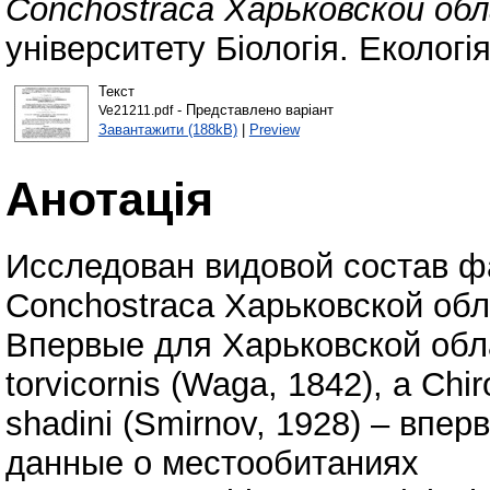
Conchostraca Харьковской об
університету Біологія. Екологі
Текст
- Представлено варіант
Ve21211.pdf
Завантажити (188kB)
|
Preview
Анотація
Исследован видовой состав фа
Conchostraca Харьковской обл
Впервые для Харьковской обла
torvicornis (Waga, 1842), а Chi
shadini (Smirnov, 1928) – вп
данные о местообитаниях