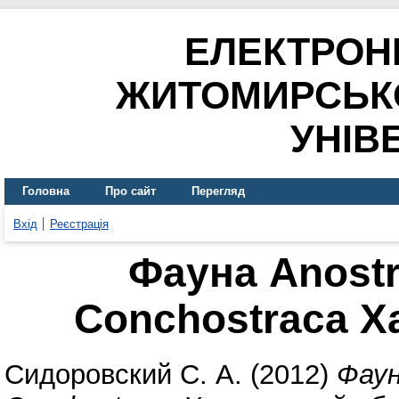
ЕЛЕКТРОН
ЖИТОМИРСЬК
УНІВ
Головна
Про сайт
Перегляд
Вхід
Реєстрація
Фауна Anostr
Conchostraca Х
Сидоровский С. А.
(2012)
Фаун