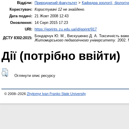
Відділи:
Природничий факультет
>
Кафедра зоології, біологі
Користувач:
Користувачі 12 не знайдено.
Дата подачі:
21 Жовт 2008 12:43
Оновлення:
14 Серп 2015 17:23
URI:
https://eprints.zu.edu.ua/id/eprint/917
Бондарчук Ю. М.
,
Вискушенко Д. А.
Токсичність важк
ДСТУ 8302:2015:
Житомирського педагогічного університету
. 2002.
Дії ​​(потрібно ввійти)
Оглянути опис ресурсу
© 2008–2026
Zhytomyr Ivan Franko State University