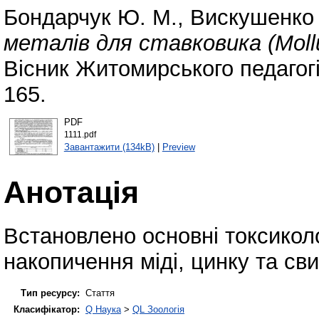
Бондарчук Ю. М.
,
Вискушенко 
металів для ставковика (Moll
Вісник Житомирського педагогі
165.
PDF
1111.pdf
Завантажити (134kB)
|
Preview
Анотація
Встановлено основні токсиколо
накопичення міді, цинку та св
Тип ресурсу:
Стаття
Класифікатор:
Q Наука
>
QL Зоологія