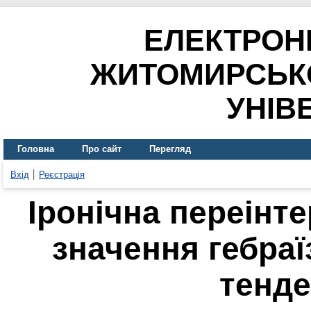
ЕЛЕКТРОН
ЖИТОМИРСЬК
УНІВ
Головна
Про сайт
Перегляд
Вхід
Реєстрація
Іронічна переінт
значення гебраї
тенде