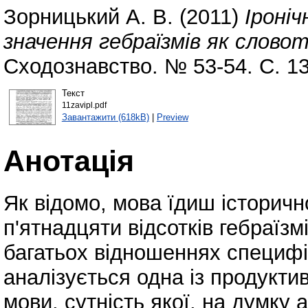
Зорницький А. В.
(2011)
Іроні
значення гебраїзмів як слово
Сходознавство. № 53-54. С. 1
Текст
11zavipl.pdf
Завантажити (618kB)
|
Preview
Анотація
Як відомо, мова їдиш історичн
п'ятнадцяти відсотків гебраїзм
багатьох відношеннях специфіч
аналізується одна із продукти
мови, сутність якої, на думку а