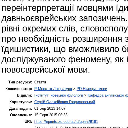
переінтерпретації мовцями їд
давньоєврейських запозичень.
рівні окремих слів, словоспол
про необхідність розширення 
їдишистики, що вможливило б
досліджуваного феномену, як 
новоєврейської мови.
Тип ресурсу:
Стаття
Класифікатор:
P Мова та Література
>
PD Німецькі мови
Відділи:
Інститут іноземної філології
>
Кафедра англійської ф
Користувач:
Сергій Олексійович Гавриловський
Дата подачі:
01 Бер 2013 14:07
Оновлення:
15 Серп 2015 06:35
URI:
https://eprints.zu.edu.ua/id/eprint/9181