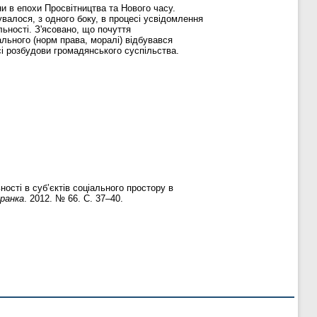
и в епохи Просвітництва та Нового часу.
валося, з одного боку, в процесі усвідомлення
льності. З'ясовано, що почуття
льного (норм права, моралі) відбувався
сі розбудови громадянського суспільства.
ості в суб’єктів соціального простору в
Франка
. 2012. № 66. С. 37–40.