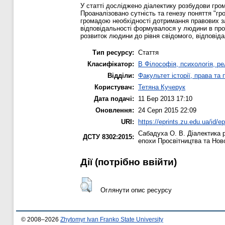
У статті досліджено діалектику розбудови гро
Проаналізовано сутність та генезу поняття "г
громадою необхідності дотримання правових зак
відповідальності формувалося у людини в проц
розвиток людини до рівня свідомого, відповіда
Тип ресурсу:
Стаття
Класифікатор:
B Філософія, психологія, рел
Відділи:
Факультет історії, права та
Користувач:
Тетяна Кучерук
Дата подачі:
11 Бер 2013 17:10
Оновлення:
24 Серп 2015 22:09
URI:
https://eprints.zu.edu.ua/id/ep
Сабадуха О. В.
Діалектика р
ДСТУ 8302:2015:
епохи Просвітництва та Нов
Дії ​​(потрібно ввійти)
Оглянути опис ресурсу
© 2008–2026
Zhytomyr Ivan Franko State University