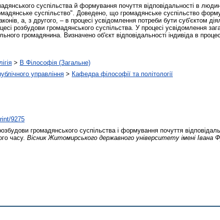
мадянського суспільства й формування почуття відповідальності в людин
ромадянське суспільство". Доведено, що громадянське суспільство форму
онів, а, з другого, – в процесі усвідомлення потреби бути суб'єктом дія
есі розбудови громадянського суспільства. У процесі усвідомлення зага
льного громадянина. Визначено об'єкт відповідальності індивіда в проце
ігія
>
B Філософія (Загальне)
 публічного управління
>
Кафедра філософії та політології
rint/9275
озбудови громадянського суспільства і формування почуття відповідальн
ого часу.
Вісник Житомирського державного університету імені Івана 