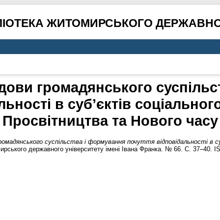
ЛІОТЕКА ЖИТОМИРСЬКОГО ДЕРЖАВНО
удови громадянського суспільс
льності в суб’єктів соціальног
Просвітництва та Нового часу
ромадянського суспільства і формування почуття відповідальності в су
рського державного університету імені Івана Франка. № 66. С. 37–40. I