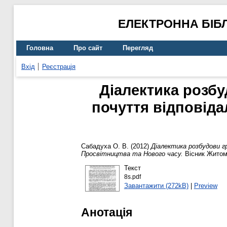
ЕЛЕКТРОННА БІБ
Головна
Про сайт
Перегляд
Вхід
Реєстрація
Діалектика розб
почуття відповіда
Сабадуха О. В.
(2012)
Діалектика розбудови г
Просвітництва та Нового часу.
Вісник Житоми
Текст
8s.pdf
Завантажити (272kB)
|
Preview
Анотація